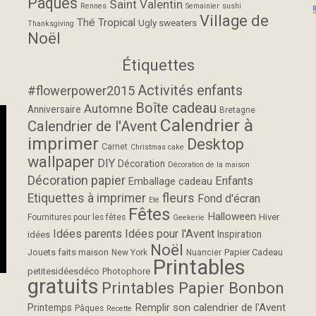
Pâques
Saint Valentin
Rennes
Semainier
sushi
Village de
Thé
Tropical
Ugly sweaters
Thanksgiving
Noël
Étiquettes
Activités enfants
#flowerpower2015
Boîte cadeau
Automne
Anniversaire
Bretagne
Calendrier à
Calendrier de l'Avent
imprimer
Desktop
Carnet
Christmas cake
wallpaper
DIY
Décoration
Décoration de la maison
Décoration papier
Enfants
Emballage cadeau
fleurs
Etiquettes à imprimer
Fond d'écran
Eté
Fêtes
Halloween
Hiver
Fournitures pour les fêtes
Geekerie
Idées parents
Idées pour l'Avent
Inspiration
idées
Noël
Jouets faits maison
Papier Cadeau
New York
Nuancier
Printables
petitesidéesdéco
Photophore
gratuits
Printables Papier Bonbon
Remplir son calendrier de l'Avent
Printemps
Pâques
Recette