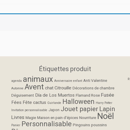
Étiquettes produit
animaux
R
Anti Valentine
agenda
Anniversaire enfant
Avent
chat
Citrouille
Décorations de chambre
Automne
Fusée
Día de Los Muertos
Déguisement
Flamand Rose
Halloween
Fées
Fête cactus
Guirlande
Harry Potter
Jouet papier
Lapin
Japon
Invitation personnalisable
Noël
Livres
Magie
Maison en pain d'épices
Nourriture
Personnalisable
Pingouins
poussins
Panier