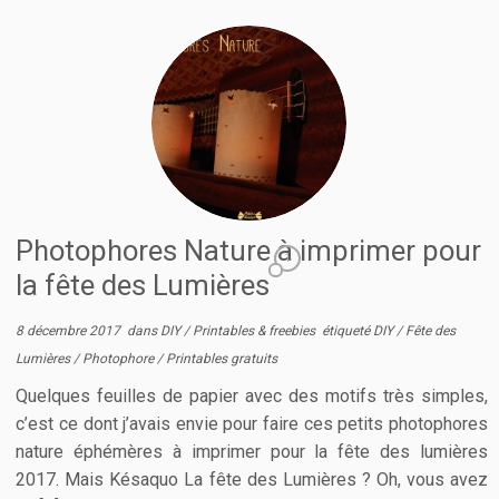
Photophores Nature à imprimer pour
1
la fête des Lumières
8 décembre 2017
dans
DIY
/
Printables & freebies
étiqueté
DIY
/
Fête des
Lumières
/
Photophore
/
Printables gratuits
Quelques feuilles de papier avec des motifs très simples,
c’est ce dont j’avais envie pour faire ces petits photophores
nature éphémères à imprimer pour la fête des lumières
2017. Mais Késaquo La fête des Lumières ? Oh, vous avez