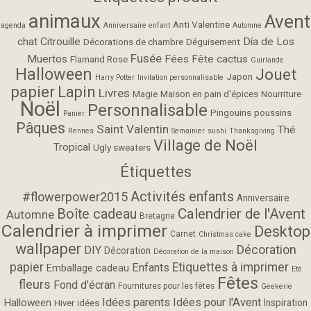
animaux
Avent
Anti Valentine
agenda
Anniversaire enfant
Automne
chat
Citrouille
Día de Los
Décorations de chambre
Déguisement
Fusée
Muertos
Fées
Fête cactus
Flamand Rose
Guirlande
Halloween
Jouet
Japon
Harry Potter
Invitation personnalisable
papier
Lapin
Livres
Magie
Maison en pain d'épices
Nourriture
Noël
Personnalisable
Pingouins
poussins
Panier
Pâques
Saint Valentin
Thé
Rennes
Semainier
sushi
Thanksgiving
Village de Noël
Tropical
Ugly sweaters
Étiquettes
Activités enfants
#flowerpower2015
Anniversaire
Calendrier de l'Avent
Boîte cadeau
Automne
Bretagne
Calendrier à imprimer
Desktop
Carnet
Christmas cake
wallpaper
Décoration
DIY
Décoration
Décoration de la maison
papier
Etiquettes à imprimer
Enfants
Emballage cadeau
Eté
Fêtes
fleurs
Fond d'écran
Fournitures pour les fêtes
Geekerie
Idées parents
Idées pour l'Avent
Halloween
Inspiration
Hiver
idées