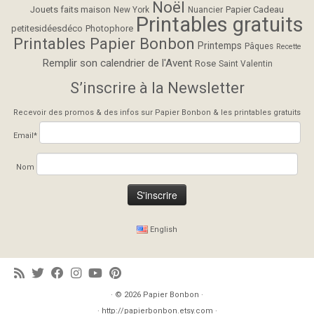
Noël
Jouets faits maison
Papier Cadeau
New York
Nuancier
Printables gratuits
petitesidéesdéco
Photophore
Printables Papier Bonbon
Printemps
Pâques
Recette
Remplir son calendrier de l'Avent
Rose
Saint Valentin
S’inscrire à la Newsletter
Recevoir des promos & des infos sur Papier Bonbon & les printables gratuits
Email*
Nom
English
· © 2026
Papier Bonbon
·
· http://papierbonbon.etsy.com ·