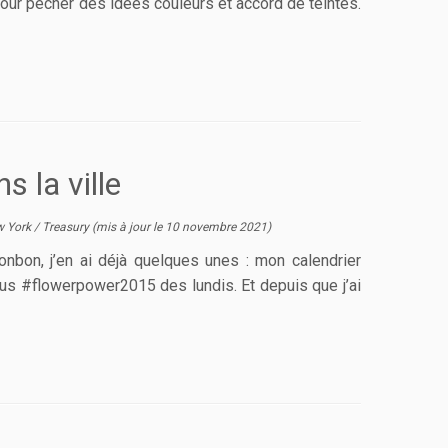
pour pêcher des idées couleurs et accord de teintes.
s la ville
 York
/
Treasury
(mis à jour le
10 novembre 2021
)
onbon, j’en ai déjà quelques unes : mon calendrier
us #flowerpower2015 des lundis. Et depuis que j’ai