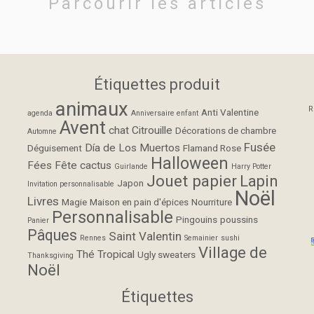
Parcourir les articles
Étiquettes produit
animaux
R
Anti Valentine
agenda
Anniversaire enfant
Avent
chat
Citrouille
Décorations de chambre
Automne
Fusée
Día de Los Muertos
Déguisement
Flamand Rose
Halloween
Fées
Fête cactus
Guirlande
Harry Potter
Jouet papier
Lapin
Japon
Invitation personnalisable
Noël
Livres
Magie
Maison en pain d'épices
Nourriture
Personnalisable
Pingouins
poussins
Panier
Pâques
Saint Valentin
Rennes
Semainier
sushi
Village de
Thé
Tropical
Ugly sweaters
Thanksgiving
Noël
Étiquettes