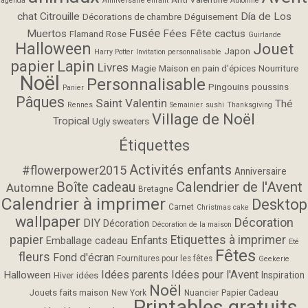
agenda
Anniversaire enfant
Automne
chat
Citrouille
Día de Los
Décorations de chambre
Déguisement
Fusée
Muertos
Fées
Fête cactus
Flamand Rose
Guirlande
Halloween
Jouet
Japon
Harry Potter
Invitation personnalisable
papier
Lapin
Livres
Magie
Maison en pain d'épices
Nourriture
Noël
Personnalisable
Pingouins
poussins
Panier
Pâques
Saint Valentin
Thé
Rennes
Semainier
sushi
Thanksgiving
Village de Noël
Tropical
Ugly sweaters
Étiquettes
Activités enfants
#flowerpower2015
Anniversaire
Calendrier de l'Avent
Boîte cadeau
Automne
Bretagne
Calendrier à imprimer
Desktop
Carnet
Christmas cake
wallpaper
Décoration
DIY
Décoration
Décoration de la maison
papier
Etiquettes à imprimer
Enfants
Emballage cadeau
Eté
Fêtes
fleurs
Fond d'écran
Fournitures pour les fêtes
Geekerie
Idées parents
Idées pour l'Avent
Halloween
Inspiration
Hiver
idées
Noël
Jouets faits maison
Papier Cadeau
New York
Nuancier
Printables gratuits