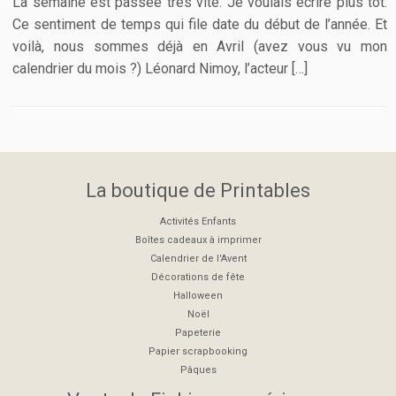
La semaine est passée très vite. Je voulais écrire plus tôt.
Ce sentiment de temps qui file date du début de l’année. Et
voilà, nous sommes déjà en Avril (avez vous vu mon
calendrier du mois ?) Léonard Nimoy, l’acteur […]
La boutique de Printables
Activités Enfants
Boîtes cadeaux à imprimer
Calendrier de l'Avent
Décorations de fête
Halloween
Noël
Papeterie
Papier scrapbooking
Pâques