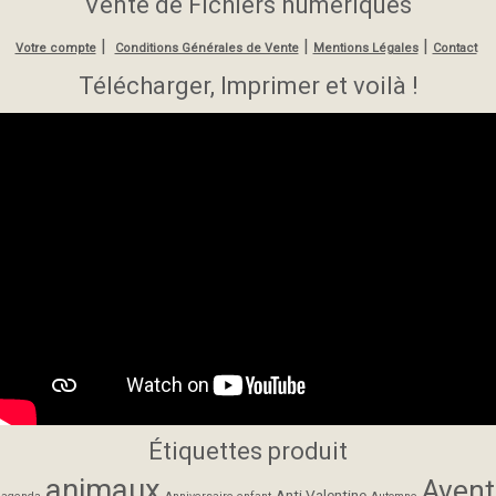
Vente de Fichiers numériques
|
|
|
Votre compte
Conditions Générales de Vente
Mentions Légales
Contact
Télécharger, Imprimer et voilà !
Étiquettes produit
animaux
Avent
Anti Valentine