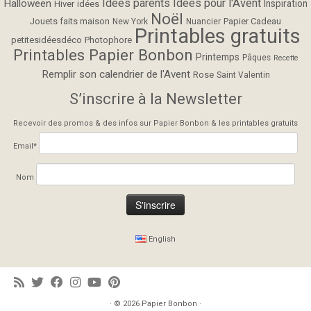
Idées parents
Idées pour l'Avent
Halloween
Inspiration
Hiver
idées
Noël
Jouets faits maison
Papier Cadeau
New York
Nuancier
Printables gratuits
petitesidéesdéco
Photophore
Printables Papier Bonbon
Printemps
Pâques
Recette
Remplir son calendrier de l'Avent
Rose
Saint Valentin
S’inscrire à la Newsletter
Recevoir des promos & des infos sur Papier Bonbon & les printables gratuits
Email*
Nom
English
· © 2026
Papier Bonbon
·