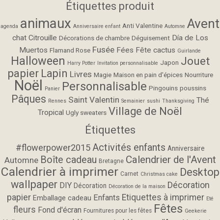
Étiquettes produit
animaux
Avent
Anti Valentine
agenda
Anniversaire enfant
Automne
chat
Citrouille
Día de Los
Décorations de chambre
Déguisement
Fusée
Muertos
Fées
Fête cactus
Flamand Rose
Guirlande
Halloween
Jouet
Japon
Harry Potter
Invitation personnalisable
papier
Lapin
Livres
Magie
Maison en pain d'épices
Nourriture
Noël
Personnalisable
Pingouins
poussins
Panier
Pâques
Saint Valentin
Thé
Rennes
Semainier
sushi
Thanksgiving
Village de Noël
Tropical
Ugly sweaters
Étiquettes
Activités enfants
#flowerpower2015
Anniversaire
Calendrier de l'Avent
Boîte cadeau
Automne
Bretagne
Calendrier à imprimer
Desktop
Carnet
Christmas cake
wallpaper
Décoration
DIY
Décoration
Décoration de la maison
papier
Etiquettes à imprimer
Enfants
Emballage cadeau
Eté
Fêtes
fleurs
Fond d'écran
Fournitures pour les fêtes
Geekerie