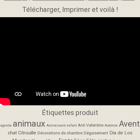
Télécharger, Imprimer et voilà !
Étiquettes produit
animaux
Avent
Anti Valentine
agenda
Anniversaire enfant
Automne
chat
Citrouille
Día de Los
Décorations de chambre
Déguisement