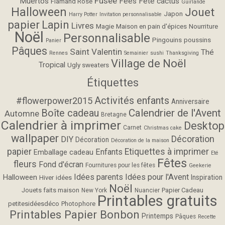
Fusée
Muertos
Fées
Fête cactus
Flamand Rose
Guirlande
Halloween
Jouet
Japon
Harry Potter
Invitation personnalisable
papier
Lapin
Livres
Magie
Maison en pain d'épices
Nourriture
Noël
Personnalisable
Pingouins
poussins
Panier
Pâques
Saint Valentin
Thé
Rennes
Semainier
sushi
Thanksgiving
Village de Noël
Tropical
Ugly sweaters
Étiquettes
Activités enfants
#flowerpower2015
Anniversaire
Calendrier de l'Avent
Boîte cadeau
Automne
Bretagne
Calendrier à imprimer
Desktop
Carnet
Christmas cake
wallpaper
Décoration
DIY
Décoration
Décoration de la maison
papier
Etiquettes à imprimer
Enfants
Emballage cadeau
Eté
Fêtes
fleurs
Fond d'écran
Fournitures pour les fêtes
Geekerie
Idées parents
Idées pour l'Avent
Halloween
Inspiration
Hiver
idées
Noël
Jouets faits maison
Papier Cadeau
New York
Nuancier
Printables gratuits
petitesidéesdéco
Photophore
Printables Papier Bonbon
Printemps
Pâques
Recette