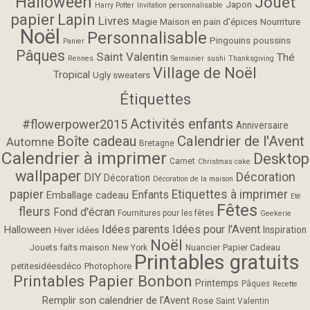
Halloween
Jouet
Japon
Harry Potter
Invitation personnalisable
papier
Lapin
Livres
Magie
Maison en pain d'épices
Nourriture
Noël
Personnalisable
Pingouins
poussins
Panier
Pâques
Saint Valentin
Thé
Rennes
Semainier
sushi
Thanksgiving
Village de Noël
Tropical
Ugly sweaters
Étiquettes
Activités enfants
#flowerpower2015
Anniversaire
Calendrier de l'Avent
Boîte cadeau
Automne
Bretagne
Calendrier à imprimer
Desktop
Carnet
Christmas cake
wallpaper
Décoration
DIY
Décoration
Décoration de la maison
papier
Etiquettes à imprimer
Enfants
Emballage cadeau
Eté
Fêtes
fleurs
Fond d'écran
Fournitures pour les fêtes
Geekerie
Idées parents
Idées pour l'Avent
Halloween
Inspiration
Hiver
idées
Noël
Jouets faits maison
Papier Cadeau
New York
Nuancier
Printables gratuits
petitesidéesdéco
Photophore
Printables Papier Bonbon
Printemps
Pâques
Recette
Remplir son calendrier de l'Avent
Rose
Saint Valentin