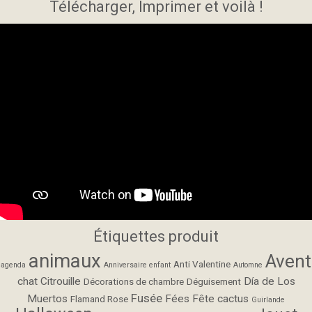
Télécharger, Imprimer et voilà !
Étiquettes produit
animaux
Avent
Anti Valentine
agenda
Anniversaire enfant
Automne
chat
Citrouille
Día de Los
Décorations de chambre
Déguisement
Fusée
Muertos
Fées
Fête cactus
Flamand Rose
Guirlande