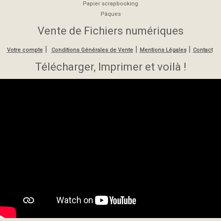
Papier scrapbooking
Pâques
Vente de Fichiers numériques
|
|
|
Votre compte
Conditions Générales de Vente
Mentions Légales
Contact
Télécharger, Imprimer et voilà !