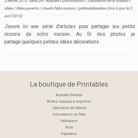
3 février 2015
dans
DIY
étiqueté
Customisation
/
Décoration de la maison
/
idées
/
Idées parents
/
Jouets faits maison
/
petitesidéesdéco
(mis à jour le
3
avril 2015
)
J’ouvre ici une série d’articles pour partager les petits
recoins de notre maison. Au fil des photos je
partage quelques petites idées décorations.
La boutique de Printables
Activités Enfants
Boîtes cadeaux à imprimer
Calendrier de l'Avent
Décorations de fête
Halloween
Noël
Papeterie