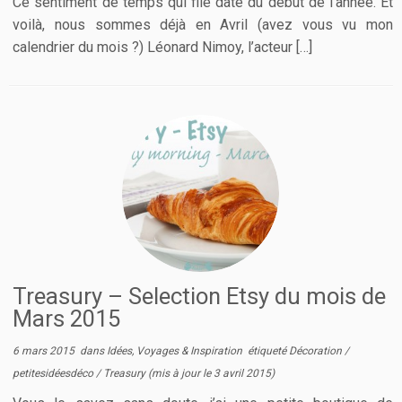
Ce sentiment de temps qui file date du début de l’année. Et
voilà, nous sommes déjà en Avril (avez vous vu mon
calendrier du mois ?) Léonard Nimoy, l’acteur […]
Treasury – Selection Etsy du mois de
Mars 2015
6 mars 2015
dans
Idées, Voyages & Inspiration
étiqueté
Décoration
/
petitesidéesdéco
/
Treasury
(mis à jour le
3 avril 2015
)