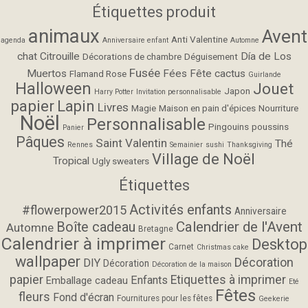
Étiquettes produit
animaux
Avent
Anti Valentine
agenda
Anniversaire enfant
Automne
chat
Citrouille
Día de Los
Décorations de chambre
Déguisement
Fusée
Muertos
Fées
Fête cactus
Flamand Rose
Guirlande
Halloween
Jouet
Japon
Harry Potter
Invitation personnalisable
papier
Lapin
Livres
Magie
Maison en pain d'épices
Nourriture
Noël
Personnalisable
Pingouins
poussins
Panier
Pâques
Saint Valentin
Thé
Rennes
Semainier
sushi
Thanksgiving
Village de Noël
Tropical
Ugly sweaters
Étiquettes
Activités enfants
#flowerpower2015
Anniversaire
Calendrier de l'Avent
Boîte cadeau
Automne
Bretagne
Calendrier à imprimer
Desktop
Carnet
Christmas cake
wallpaper
Décoration
DIY
Décoration
Décoration de la maison
papier
Etiquettes à imprimer
Enfants
Emballage cadeau
Eté
Fêtes
fleurs
Fond d'écran
Fournitures pour les fêtes
Geekerie