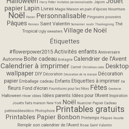
Halloween
Jouet
Japon
Harry Potter
Invitation personnalisable
papier
Lapin
Livres
Magie
Maison en pain d'épices
Nourriture
Noël
Personnalisable
Pingouins
poussins
Panier
Pâques
Saint Valentin
Thé
Rennes
Semainier
sushi
Thanksgiving
Village de Noël
Tropical
Ugly sweaters
Étiquettes
Activités enfants
#flowerpower2015
Anniversaire
Calendrier de l'Avent
Boîte cadeau
Automne
Bretagne
Calendrier à imprimer
Desktop
Carnet
Christmas cake
wallpaper
Décoration
DIY
Décoration
Décoration de la maison
papier
Etiquettes à imprimer
Enfants
Emballage cadeau
Eté
Fêtes
fleurs
Fond d'écran
Fournitures pour les fêtes
Geekerie
Idées parents
Idées pour l'Avent
Halloween
Inspiration
Hiver
idées
Noël
Jouets faits maison
Papier Cadeau
New York
Nuancier
Printables gratuits
petitesidéesdéco
Photophore
Printables Papier Bonbon
Printemps
Pâques
Recette
Remplir son calendrier de l'Avent
Rose
Saint Valentin