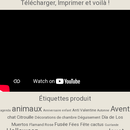
Télécharger, Imprimer et voilà !
Étiquettes produit
animaux
Avent
Anti Valentine
agenda
Anniversaire enfant
Automne
chat
Citrouille
Día de Los
Décorations de chambre
Déguisement
Fusée
Muertos
Fées
Fête cactus
Flamand Rose
Guirlande