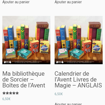
Ajouter au panier
Ajouter au panier
Ma bibliothèque
Calendrier de
de Sorcier –
l’Avent Livres de
Boîtes de l’Avent
Magie – ANGLAIS
6,50
€
Note
6,50
€
5.00
sur 5
Ajouter au panier