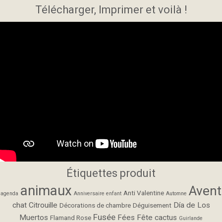
Télécharger, Imprimer et voilà !
Étiquettes produit
animaux
Avent
Anti Valentine
agenda
Anniversaire enfant
Automne
chat
Citrouille
Día de Los
Décorations de chambre
Déguisement
Fusée
Muertos
Fées
Fête cactus
Flamand Rose
Guirlande