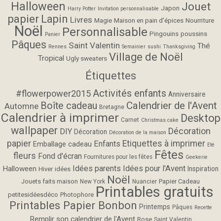
Halloween
Jouet
Japon
Harry Potter
Invitation personnalisable
papier
Lapin
Livres
Magie
Maison en pain d'épices
Nourriture
Noël
Personnalisable
Pingouins
poussins
Panier
Pâques
Saint Valentin
Thé
Rennes
Semainier
sushi
Thanksgiving
Village de Noël
Tropical
Ugly sweaters
Étiquettes
Activités enfants
#flowerpower2015
Anniversaire
Calendrier de l'Avent
Boîte cadeau
Automne
Bretagne
Calendrier à imprimer
Desktop
Carnet
Christmas cake
wallpaper
Décoration
DIY
Décoration
Décoration de la maison
papier
Etiquettes à imprimer
Enfants
Emballage cadeau
Eté
Fêtes
fleurs
Fond d'écran
Fournitures pour les fêtes
Geekerie
Idées parents
Idées pour l'Avent
Halloween
Inspiration
Hiver
idées
Noël
Jouets faits maison
Papier Cadeau
New York
Nuancier
Printables gratuits
petitesidéesdéco
Photophore
Printables Papier Bonbon
Printemps
Pâques
Recette
Remplir son calendrier de l'Avent
Rose
Saint Valentin