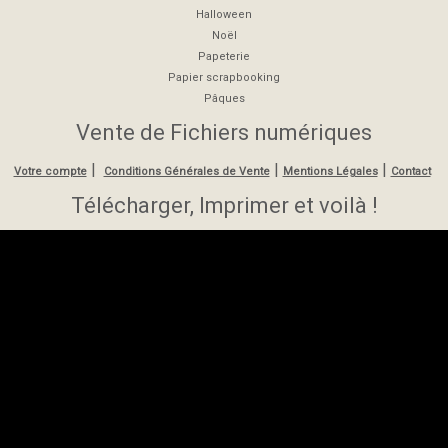
Halloween
Noël
Papeterie
Papier scrapbooking
Pâques
Vente de Fichiers numériques
|
|
|
Votre compte
Conditions Générales de Vente
Mentions Légales
Contact
Télécharger, Imprimer et voilà !