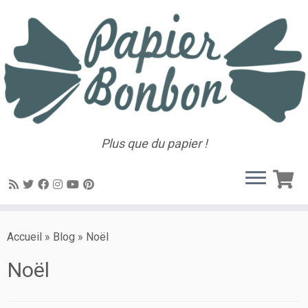
Plus que du papier !
Accueil
»
Blog
»
Noël
Noël