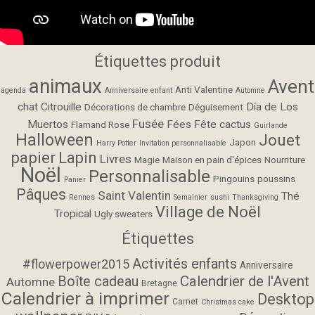
Étiquettes produit
animaux
Avent
Anti Valentine
agenda
Anniversaire enfant
Automne
chat
Citrouille
Día de Los
Décorations de chambre
Déguisement
Fusée
Muertos
Fées
Fête cactus
Flamand Rose
Guirlande
Halloween
Jouet
Japon
Harry Potter
Invitation personnalisable
papier
Lapin
Livres
Magie
Maison en pain d'épices
Nourriture
Noël
Personnalisable
Pingouins
poussins
Panier
Pâques
Saint Valentin
Thé
Rennes
Semainier
sushi
Thanksgiving
Village de Noël
Tropical
Ugly sweaters
Étiquettes
Activités enfants
#flowerpower2015
Anniversaire
Calendrier de l'Avent
Boîte cadeau
Automne
Bretagne
Calendrier à imprimer
Desktop
Carnet
Christmas cake