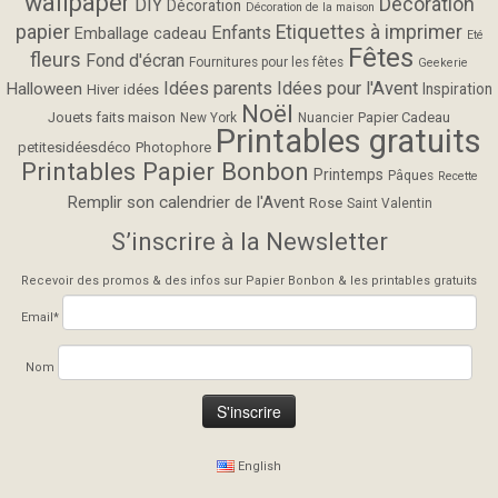
wallpaper
Décoration
DIY
Décoration
Décoration de la maison
papier
Etiquettes à imprimer
Enfants
Emballage cadeau
Eté
Fêtes
fleurs
Fond d'écran
Fournitures pour les fêtes
Geekerie
Idées parents
Idées pour l'Avent
Halloween
Inspiration
Hiver
idées
Noël
Jouets faits maison
Papier Cadeau
New York
Nuancier
Printables gratuits
petitesidéesdéco
Photophore
Printables Papier Bonbon
Printemps
Pâques
Recette
Remplir son calendrier de l'Avent
Rose
Saint Valentin
S’inscrire à la Newsletter
Recevoir des promos & des infos sur Papier Bonbon & les printables gratuits
Email*
Nom
English