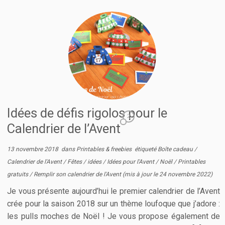
Idées de défis rigolos pour le
2
Calendrier de l’Avent
13 novembre 2018
dans
Printables & freebies
étiqueté
Boîte cadeau
/
Calendrier de l'Avent
/
Fêtes
/
idées
/
Idées pour l'Avent
/
Noël
/
Printables
gratuits
/
Remplir son calendrier de l'Avent
(mis à jour le
24 novembre 2022
)
Je vous présente aujourd’hui le premier calendrier de l’Avent
crée pour la saison 2018 sur un thème loufoque que j’adore :
les pulls moches de Noël ! Je vous propose également de