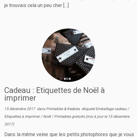
je trouvais cela un peu cher […]
Cadeau : Etiquettes de Noël à
imprimer
15 décembre 2017
dans
Printables & freebies
étiqueté
Emballage cadeau
/
Etiquettes à imprimer
/
Noël
/
Printables gratuits
(mis à jour le
15 décembre
2017
)
Dans la même veine que les petits photophores que je vous