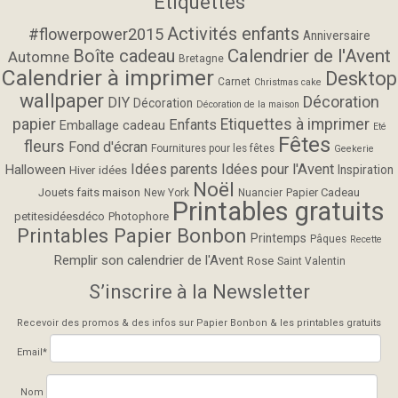
Étiquettes
Activités enfants
#flowerpower2015
Anniversaire
Calendrier de l'Avent
Boîte cadeau
Automne
Bretagne
Calendrier à imprimer
Desktop
Carnet
Christmas cake
wallpaper
Décoration
DIY
Décoration
Décoration de la maison
papier
Etiquettes à imprimer
Enfants
Emballage cadeau
Eté
Fêtes
fleurs
Fond d'écran
Fournitures pour les fêtes
Geekerie
Idées parents
Idées pour l'Avent
Halloween
Inspiration
Hiver
idées
Noël
Jouets faits maison
Papier Cadeau
New York
Nuancier
Printables gratuits
petitesidéesdéco
Photophore
Printables Papier Bonbon
Printemps
Pâques
Recette
Remplir son calendrier de l'Avent
Rose
Saint Valentin
S’inscrire à la Newsletter
Recevoir des promos & des infos sur Papier Bonbon & les printables gratuits
Email*
Nom