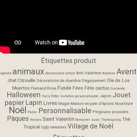
Étiquettes produit
animaux
Avent
Anti Valentine
agenda
Anniversaire enfant
Automne
chat
Citrouille
Día de Los
Décorations de chambre
Déguisement
Fusée
Muertos
Fées
Fête cactus
Flamand Rose
Guirlande
Halloween
Jouet
Japon
Harry Potter
Invitation personnalisable
papier
Lapin
Livres
Magie
Maison en pain d'épices
Nourriture
Noël
Personnalisable
Pingouins
poussins
Panier
Pâques
Saint Valentin
Thé
Rennes
Semainier
sushi
Thanksgiving
Village de Noël
Tropical
Ugly sweaters