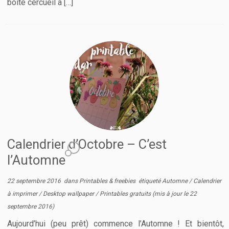
boîte cercueil à […]
Calendrier d’Octobre – C’est
4
l’Automne
22 septembre 2016
dans
Printables & freebies
étiqueté
Automne
/
Calendrier
à imprimer
/
Desktop wallpaper
/
Printables gratuits
(mis à jour le
22
septembre 2016
)
Aujourd’hui (peu prêt) commence l’Automne ! Et bientôt,