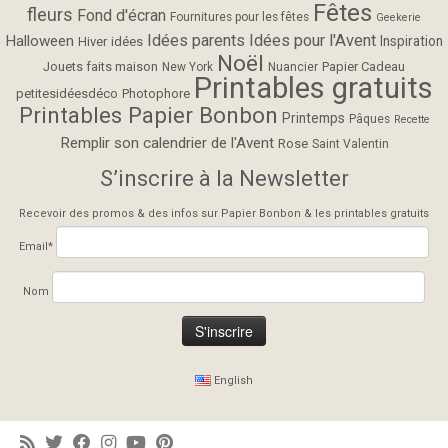
Fêtes
fleurs
Fond d'écran
Fournitures pour les fêtes
Geekerie
Idées parents
Idées pour l'Avent
Halloween
Inspiration
Hiver
idées
Noël
Jouets faits maison
Papier Cadeau
New York
Nuancier
Printables gratuits
petitesidéesdéco
Photophore
Printables Papier Bonbon
Printemps
Pâques
Recette
Remplir son calendrier de l'Avent
Rose
Saint Valentin
S’inscrire à la Newsletter
Recevoir des promos & des infos sur Papier Bonbon & les printables gratuits
Email*
Nom
English