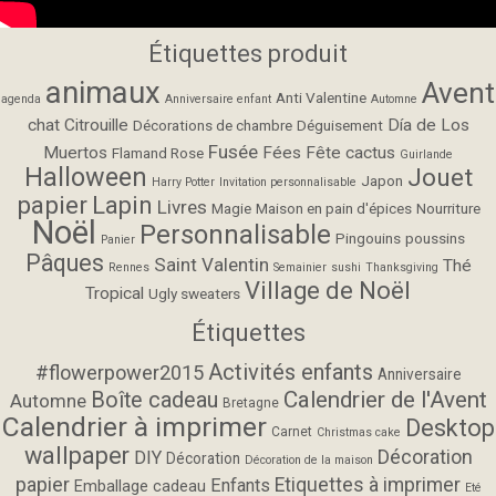
Étiquettes produit
animaux
Avent
Anti Valentine
agenda
Anniversaire enfant
Automne
chat
Citrouille
Día de Los
Décorations de chambre
Déguisement
Fusée
Muertos
Fées
Fête cactus
Flamand Rose
Guirlande
Halloween
Jouet
Japon
Harry Potter
Invitation personnalisable
papier
Lapin
Livres
Magie
Maison en pain d'épices
Nourriture
Noël
Personnalisable
Pingouins
poussins
Panier
Pâques
Saint Valentin
Thé
Rennes
Semainier
sushi
Thanksgiving
Village de Noël
Tropical
Ugly sweaters
Étiquettes
Activités enfants
#flowerpower2015
Anniversaire
Calendrier de l'Avent
Boîte cadeau
Automne
Bretagne
Calendrier à imprimer
Desktop
Carnet
Christmas cake
wallpaper
Décoration
DIY
Décoration
Décoration de la maison
papier
Etiquettes à imprimer
Enfants
Emballage cadeau
Eté