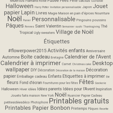
Fusée
Muertos
Fées
Fête cactus
Flamand Rose
Guirlande
Halloween
Jouet
Japon
Harry Potter
Invitation personnalisable
papier
Lapin
Livres
Magie
Maison en pain d'épices
Nourriture
Noël
Personnalisable
Pingouins
poussins
Panier
Pâques
Saint Valentin
Thé
Rennes
Semainier
sushi
Thanksgiving
Village de Noël
Tropical
Ugly sweaters
Étiquettes
Activités enfants
#flowerpower2015
Anniversaire
Calendrier de l'Avent
Boîte cadeau
Automne
Bretagne
Calendrier à imprimer
Desktop
Carnet
Christmas cake
wallpaper
Décoration
DIY
Décoration
Décoration de la maison
papier
Etiquettes à imprimer
Enfants
Emballage cadeau
Eté
Fêtes
fleurs
Fond d'écran
Fournitures pour les fêtes
Geekerie
Idées parents
Idées pour l'Avent
Halloween
Inspiration
Hiver
idées
Noël
Jouets faits maison
Papier Cadeau
New York
Nuancier
Printables gratuits
petitesidéesdéco
Photophore
Printables Papier Bonbon
Printemps
Pâques
Recette