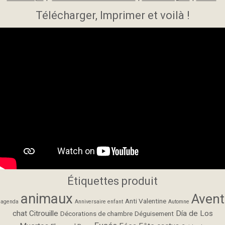
Télécharger, Imprimer et voilà !
Étiquettes produit
animaux
Avent
Anti Valentine
agenda
Anniversaire enfant
Automne
chat
Citrouille
Día de Los
Décorations de chambre
Déguisement