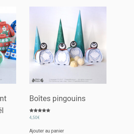
ent
Boîtes pingouins
l
Note
4,50
€
5.00
sur 5
Ajouter au panier