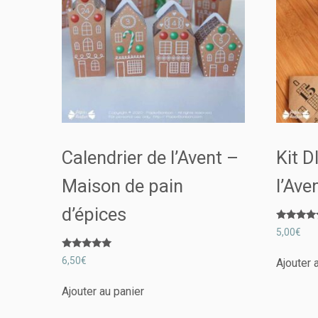
Calendrier de l’Avent –
Kit D
Maison de pain
l’Ave
d’épices
Note
5,00
€
5.00
sur 5
Note
6,50
€
Ajouter 
5.00
sur 5
Ajouter au panier