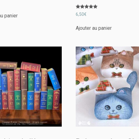
Note
6,50
€
au panier
5.00
sur 5
Ajouter au panier