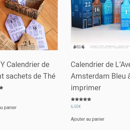
IY Calendrier de
Calendrier de L’Av
nt sachets de Thé
Amsterdam Bleu 
imprimer
Note
6,50
€
au panier
5.00
sur 5
Ajouter au panier