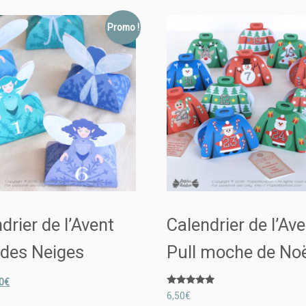
Promo !
drier de l’Avent
Calendrier de l’Av
 des Neiges
Pull moche de Noë
0
€
Note
6,50
€
5.00