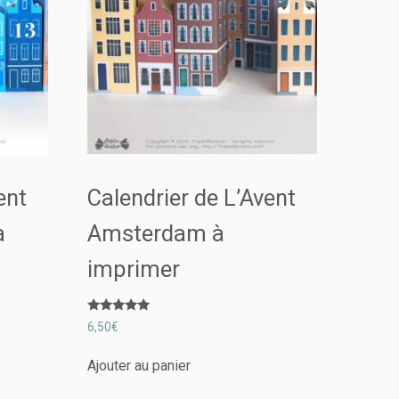
ent
Calendrier de L’Avent
à
Amsterdam à
imprimer
Note
6,50
€
5.00
sur 5
Ajouter au panier