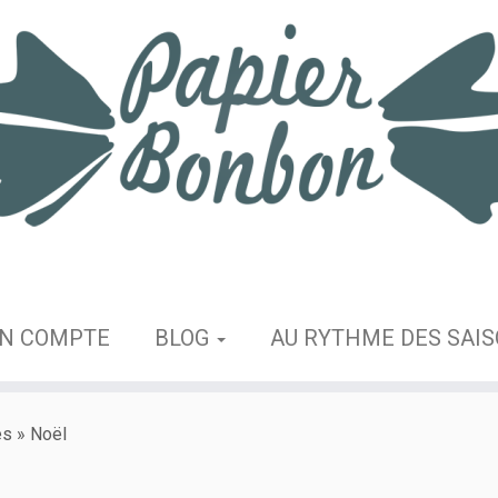
N COMPTE
BLOG
AU RYTHME DES SAI
es
»
Noël