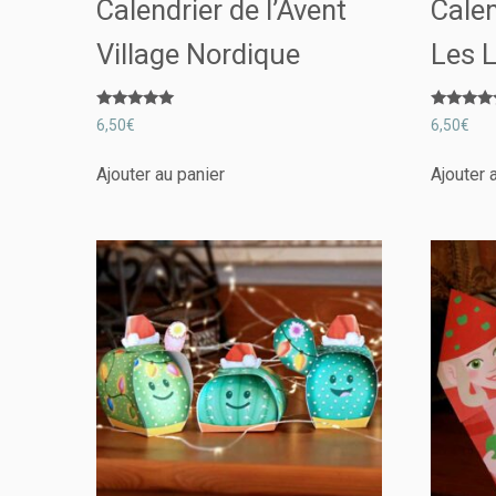
Calendrier de l’Avent
Calen
Village Nordique
Les L
Note
Note
6,50
€
6,50
€
5.00
5.00
sur 5
sur 5
Ajouter au panier
Ajouter 