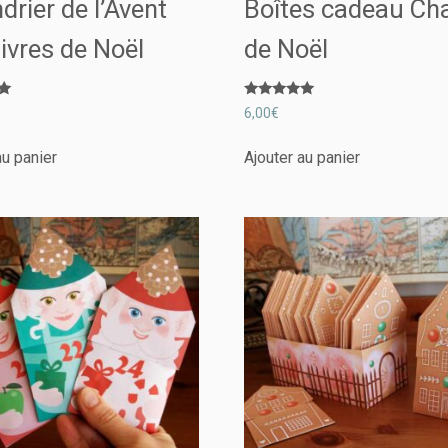
drier de l’Avent
Boîtes cadeau Ch
ivres de Noël
de Noël
Note
6,00
€
5.00
sur 5
au panier
Ajouter au panier