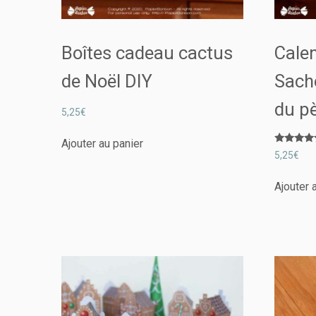
Boîtes cadeau cactus
Calen
de Noël DIY
Sache
du p
5,25
€
Ajouter au panier
Note
5,25
€
5.00
sur 5
Ajouter 