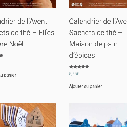
drier de l’Avent
Calendrier de l’Av
ts de thé – Elfes
Sachets de thé –
ère Noël
Maison de pain
d’épices
Note
5,25
€
au panier
5.00
sur 5
Ajouter au panier