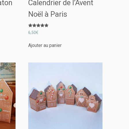
aton
Calendrier de l’Avent
Noël à Paris
Note
6,50
€
5.00
sur 5
Ajouter au panier