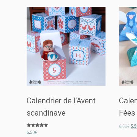
Calendrier de l’Avent
Calen
scandinave
Fées
6,50
€
5,5
Note
6,50
€
5.00