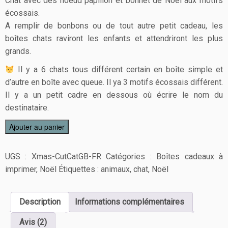
Chat avec des noeud papillon et bonnet de Noël aux motifs
écossais.
A remplir de bonbons ou de tout autre petit cadeau, les
boîtes chats raviront les enfants et attendriront les plus
grands.
Il y a 6 chats tous différent certain en boîte simple et
d’autre en boîte avec queue. Il ya 3 motifs écossais différent.
Il y a un petit cadre en dessous où écrire le nom du
destinataire.
Ajouter au panier
UGS :
Xmas-CutCatGB-FR
Catégories :
Boîtes cadeaux à
imprimer
,
Noël
Étiquettes :
animaux
,
chat
,
Noël
Description
Informations complémentaires
Avis (2)