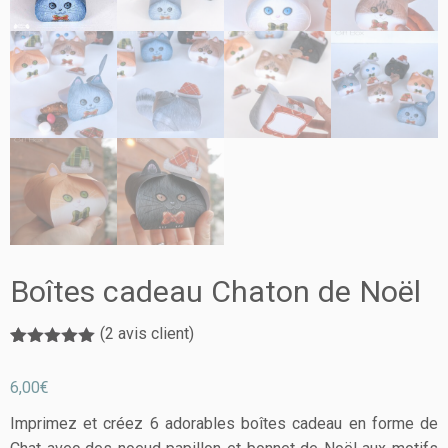
Boîtes cadeau Chaton de Noël
(
2
avis client)
Noté
2
5.00
sur 5
6,00
€
basé sur
notations
client
Imprimez et créez 6 adorables boîtes cadeau en forme de