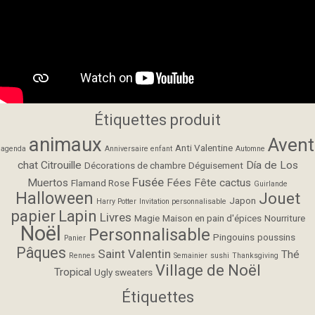
Étiquettes produit
animaux
Avent
Anti Valentine
agenda
Anniversaire enfant
Automne
chat
Citrouille
Día de Los
Décorations de chambre
Déguisement
Fusée
Muertos
Fées
Fête cactus
Flamand Rose
Guirlande
Halloween
Jouet
Japon
Harry Potter
Invitation personnalisable
papier
Lapin
Livres
Magie
Maison en pain d'épices
Nourriture
Noël
Personnalisable
Pingouins
poussins
Panier
Pâques
Saint Valentin
Thé
Rennes
Semainier
sushi
Thanksgiving
Village de Noël
Tropical
Ugly sweaters
Étiquettes