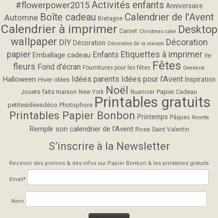
Activités enfants
#flowerpower2015
Anniversaire
Calendrier de l'Avent
Boîte cadeau
Automne
Bretagne
Calendrier à imprimer
Desktop
Carnet
Christmas cake
wallpaper
Décoration
DIY
Décoration
Décoration de la maison
papier
Etiquettes à imprimer
Enfants
Emballage cadeau
Eté
Fêtes
fleurs
Fond d'écran
Fournitures pour les fêtes
Geekerie
Idées parents
Idées pour l'Avent
Halloween
Inspiration
Hiver
idées
Noël
Jouets faits maison
Papier Cadeau
New York
Nuancier
Printables gratuits
petitesidéesdéco
Photophore
Printables Papier Bonbon
Printemps
Pâques
Recette
Remplir son calendrier de l'Avent
Rose
Saint Valentin
S’inscrire à la Newsletter
Recevoir des promos & des infos sur Papier Bonbon & les printables gratuits
Email*
Nom