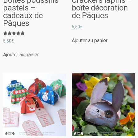
Boîtes poussins
Crackers lapins –
pastels –
boîte décoration
cadeaux de
de Pâques
Pâques
5,50
€
Note
Ajouter au panier
5,50
€
5.00
sur 5
Ajouter au panier