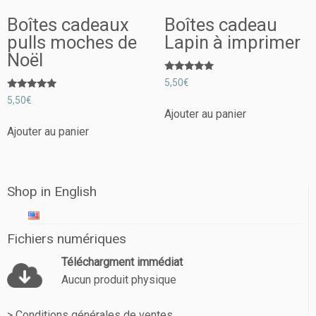
Boîtes cadeaux
Boîtes cadeau
pulls moches de
Lapin à imprimer
Noël
Note
5,50
€
5.00
Note
sur 5
5,50
€
5.00
Ajouter au panier
sur 5
Ajouter au panier
Shop in English
Fichiers numériques
Téléchargment immédiat
Aucun produit physique
> Conditions générales de ventes