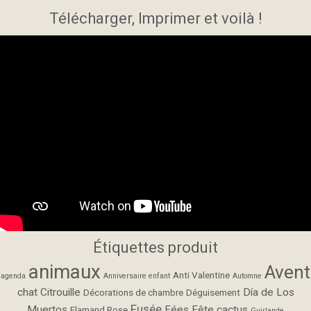
Télécharger, Imprimer et voilà !
Étiquettes produit
animaux
Avent
Anti Valentine
agenda
Anniversaire enfant
Automne
chat
Citrouille
Día de Los
Décorations de chambre
Déguisement
Fusée
Muertos
Fées
Fête cactus
Flamand Rose
Guirlande