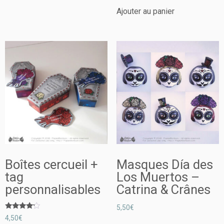
Ajouter au panier
Boîtes cercueil +
Masques Día des
tag
Los Muertos –
personnalisables
Catrina & Crânes
5,50
€
Note
4,50
€
4.00