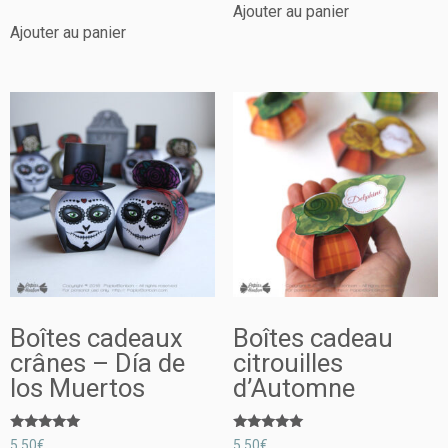
sur 5
Ajouter au panier
Ajouter au panier
Boîtes cadeaux
Boîtes cadeau
crânes – Día de
citrouilles
los Muertos
d’Automne
Note
Note
5,50
€
5,50
€