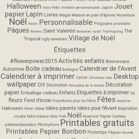
Halloween
Jouet
Japon
Harry Potter
Invitation personnalisable
papier
Lapin
Livres
Magie
Maison en pain d'épices
Nourriture
Noël
Personnalisable
Pingouins
poussins
Panier
Pâques
Saint Valentin
Thé
Rennes
Semainier
sushi
Thanksgiving
Village de Noël
Tropical
Ugly sweaters
Étiquettes
Activités enfants
#flowerpower2015
Anniversaire
Calendrier de l'Avent
Boîte cadeau
Automne
Bretagne
Calendrier à imprimer
Desktop
Carnet
Christmas cake
wallpaper
Décoration
DIY
Décoration
Décoration de la maison
papier
Etiquettes à imprimer
Enfants
Emballage cadeau
Eté
Fêtes
fleurs
Fond d'écran
Fournitures pour les fêtes
Geekerie
Idées parents
Idées pour l'Avent
Halloween
Inspiration
Hiver
idées
Noël
Jouets faits maison
Papier Cadeau
New York
Nuancier
Printables gratuits
petitesidéesdéco
Photophore
Printables Papier Bonbon
Printemps
Pâques
Recette