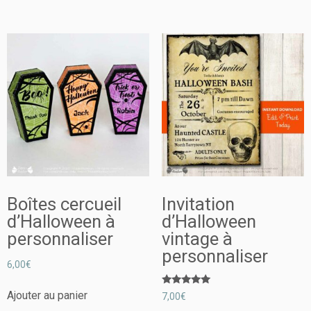
Boîtes cercueil
Invitation
d’Halloween à
d’Halloween
personnaliser
vintage à
personnaliser
6,00
€
Note
Ajouter au panier
7,00
€
5.00
sur 5