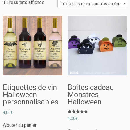
11 résultats affichés
Etiquettes de vin
Boîtes cadeau
Halloween
Monstres
personnalisables
Halloween
4,00
€
Note
4,00
€
5.00
sur 5
Ajouter au panier