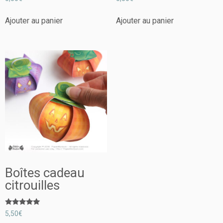
5.00
5.00
sur 5
sur 5
Ajouter au panier
Ajouter au panier
Boîtes cadeau
citrouilles
Note
5,50
€
5.00