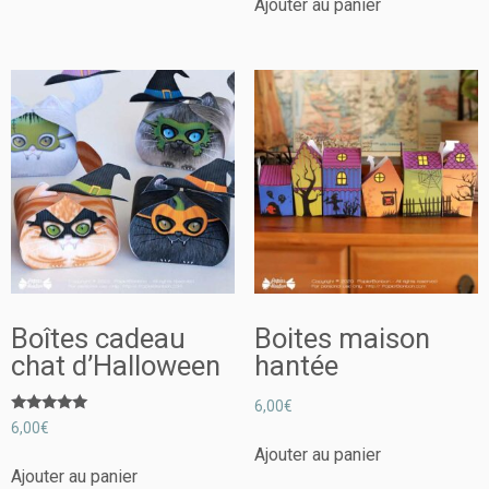
Ajouter au panier
Boîtes cadeau
Boites maison
chat d’Halloween
hantée
6,00
€
Note
6,00
€
5.00
sur 5
Ajouter au panier
Ajouter au panier