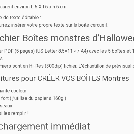
surent environ L 6 X l 6 x h 6 cm.
 de texte éditable :
rrez insérer votre propre texte sur la boîte cercueil.
ichier Boîtes monstres d’Hallowe
er PDF (5 pages) (US Letter 8.5×11 « / A4) avec les 5 boîtes et 1 f
es
chiers sont en Hi-Res (300dip) fichier. L’échantillon de prévisual
itures pour CRÉER VOS BOÎTES Montres
ante couleur
fort ( j’utilise du papier à 160g )
iseaux
i les remplir !
échargement immédiat