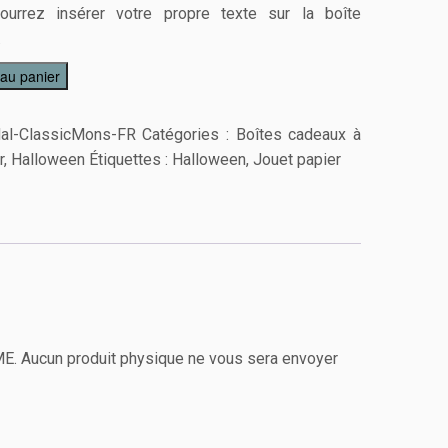
urrez insérer votre propre texte sur la boîte
.
 au panier
al-ClassicMons-FR
Catégories :
Boîtes cadeaux à
r
,
Halloween
Étiquettes :
Halloween
,
Jouet papier
ÊME. Aucun produit physique ne vous sera envoyer