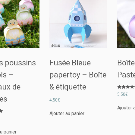
s poussins
Fusée Bleue
Boîte
ls –
papertoy – Boîte
Past
aux de
& étiquette
Note
5,50
€
es
5.00
4,50
€
sur 5
Ajouter 
Ajouter au panier
au panier