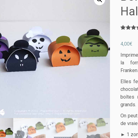
Ha
Not
1
sur
4,00
€
basé 
notation
client
Imprime
la fo
Frankens
Elles f
chocola
boîtes 
grands.
On peut
de vraie
► 1 zone