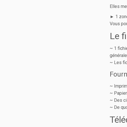
Elles me
► 1 zone
Vous pou
Le f
~ 1 fichi
général
~ Les fi
Fourn
~ Imprim
~ Papier 
~ Des c
~ De quo
Tél