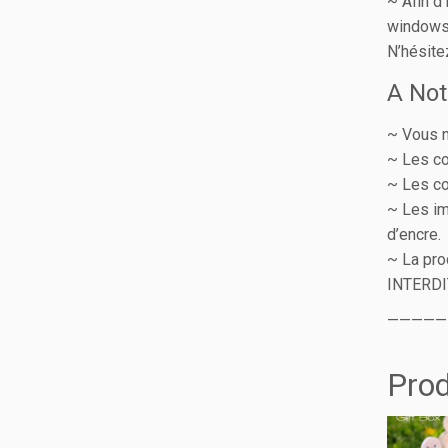
~ Afin d
windows,
N’hésite
A Not
~ Vous n
~ Les co
~ Les co
~ Les im
d’encre.
~ La pro
INTERDI
—————
Prod