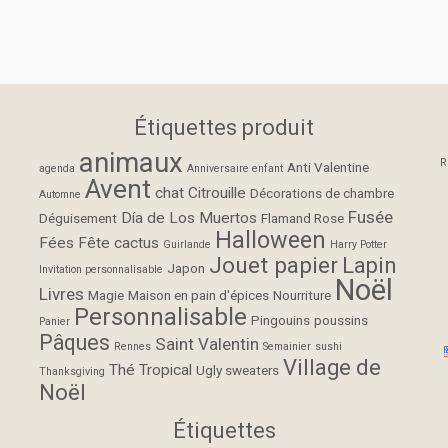
Étiquettes produit
animaux
R
Anti Valentine
agenda
Anniversaire enfant
Avent
chat
Citrouille
Décorations de chambre
Automne
Fusée
Día de Los Muertos
Déguisement
Flamand Rose
Halloween
Fées
Fête cactus
Guirlande
Harry Potter
Jouet papier
Lapin
Japon
Invitation personnalisable
Noël
Livres
Magie
Maison en pain d'épices
Nourriture
Personnalisable
Pingouins
poussins
Panier
Pâques
Saint Valentin
Rennes
Semainier
sushi
Village de
Thé
Tropical
Ugly sweaters
Thanksgiving
Noël
Étiquettes