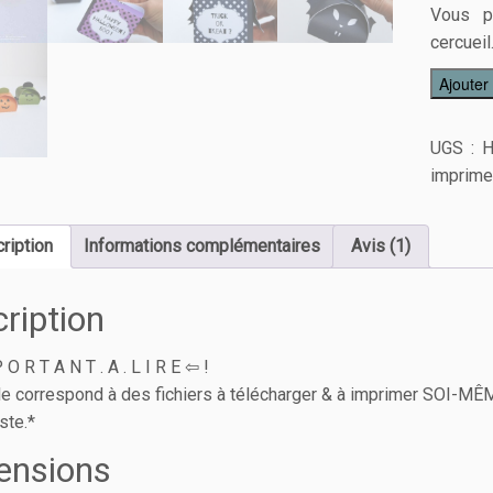
Vous po
cercueil
Ajouter
UGS :
H
imprime
ription
Informations complémentaires
Avis (1)
ription
 O R T A N T . A . L I R E ⇦ !
cle correspond à des fichiers à télécharger & à imprimer SOI-M
ste.*
ensions