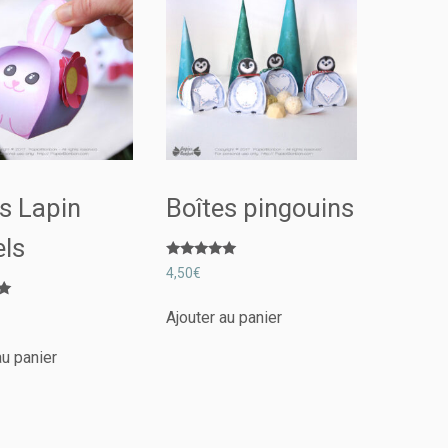
s Lapin
Boîtes pingouins
els
Note
4,50
€
5.00
sur 5
Ajouter au panier
au panier