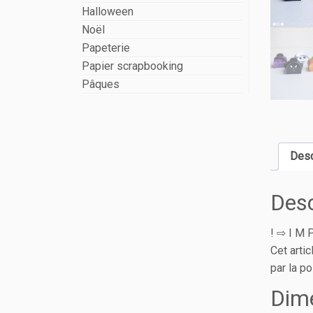
Halloween
Noël
Papeterie
Papier scrapbooking
Pâques
Desc
Desc
! ⇨ I M P
Cet arti
par la po
Dim