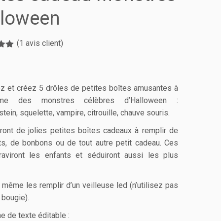
lloween
(
1
avis client)
é
5.00
 5
sur
z et créez 5 drôles de petites boîtes amusantes à
rme des monstres célèbres d’Halloween :
tein, squelette, vampire, citrouille, chauve souris.
eront de jolies petites boîtes cadeaux à remplir de
ts, de bonbons ou de tout autre petit cadeau. Ces
raviront les enfants et séduiront aussi les plus
 même les remplir d’un veilleuse led (n’utilisez pas
 bougie).
 de texte éditable :