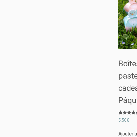
Boîte
paste
cade
Pâqu
Note
5,50
€
5.00
sur 5
Ajouter 