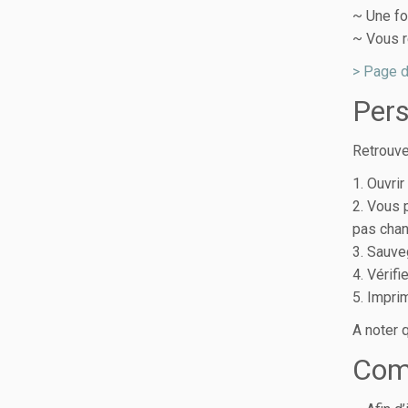
~ Une fo
~ Vous r
> Page d
Pers
Retrouve
1. Ouvri
2. Vous 
pas chang
3. Sauv
4. Vérifi
5. Impri
A noter 
Comm