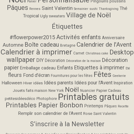
Pingouins
poussins
Panier
Pâques
Saint Valentin
Thé
Rennes
Semainier
sushi
Thanksgiving
Village de Noël
Tropical
Ugly sweaters
Étiquettes
Activités enfants
#flowerpower2015
Anniversaire
Calendrier de l'Avent
Boîte cadeau
Automne
Bretagne
Calendrier à imprimer
Desktop
Carnet
Christmas cake
wallpaper
Décoration
DIY
Décoration
Décoration de la maison
papier
Etiquettes à imprimer
Enfants
Emballage cadeau
Eté
Fêtes
fleurs
Fond d'écran
Fournitures pour les fêtes
Geekerie
Idées parents
Idées pour l'Avent
Halloween
Inspiration
Hiver
idées
Noël
Jouets faits maison
Papier Cadeau
New York
Nuancier
Printables gratuits
petitesidéesdéco
Photophore
Printables Papier Bonbon
Printemps
Pâques
Recette
Remplir son calendrier de l'Avent
Rose
Saint Valentin
S’inscrire à la Newsletter