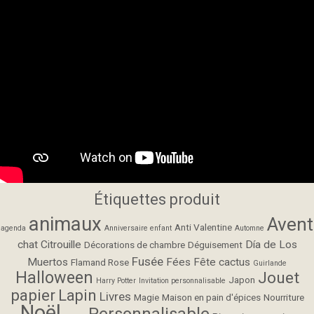
Étiquettes produit
animaux
Avent
Anti Valentine
agenda
Anniversaire enfant
Automne
chat
Citrouille
Día de Los
Décorations de chambre
Déguisement
Fusée
Muertos
Fées
Fête cactus
Flamand Rose
Guirlande
Halloween
Jouet
Japon
Harry Potter
Invitation personnalisable
papier
Lapin
Livres
Magie
Maison en pain d'épices
Nourriture
Noël
Personnalisable