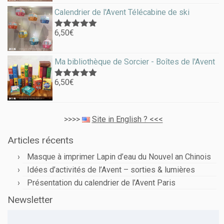
Calendrier de l'Avent Télécabine de ski
6,50
€
Note
5.00
sur 5
Ma bibliothèque de Sorcier - Boîtes de l'Avent
6,50
€
Note
5.00
sur 5
>>>>
Site in English ? <<<
Articles récents
Masque à imprimer Lapin d’eau du Nouvel an Chinois
Idées d’activités de l’Avent – sorties & lumières
Présentation du calendrier de l’Avent Paris
Newsletter