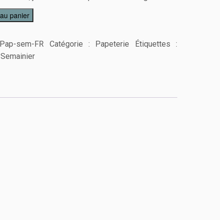
 au panier
Pap-sem-FR
Catégorie :
Papeterie
Étiquettes :
,
Semainier