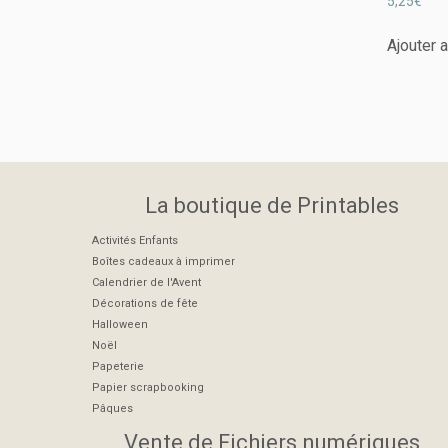
5,25
€
Ajouter 
La boutique de Printables
Activités Enfants
Boîtes cadeaux à imprimer
Calendrier de l'Avent
Décorations de fête
Halloween
Noël
Papeterie
Papier scrapbooking
Pâques
Vente de Fichiers numériques