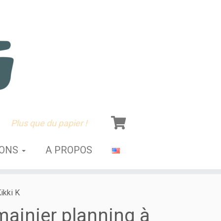
Plus que du papier !
SONS
A PROPOS
ikki K
ainier planning à