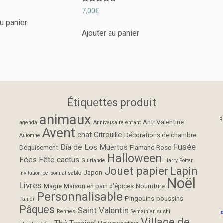
Note
7,00
€
5.00
sur 5
au panier
Ajouter au panier
Étiquettes produit
animaux
R
Anti Valentine
agenda
Anniversaire enfant
Avent
chat
Citrouille
Décorations de chambre
Automne
Fusée
Día de Los Muertos
Déguisement
Flamand Rose
Halloween
Fées
Fête cactus
Guirlande
Harry Potter
Jouet papier
Lapin
Japon
Invitation personnalisable
Noël
Livres
Magie
Maison en pain d'épices
Nourriture
Personnalisable
Pingouins
poussins
Panier
Pâques
Saint Valentin
Rennes
Semainier
sushi
Village de
Thé
Tropical
Ugly sweaters