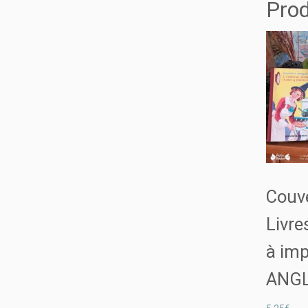
Prod
Couv
Livre
à im
ANGL