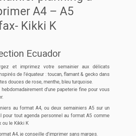
rimer A4 – A5
ofax- Kikki K
lection Ecuador
rgez et imprimez votre semainier aux délicats
nspirés de l’équateur : toucan, flamant & gecko dans
ntes douces de rose, menthe, bleu turquoise.
z hebdomadairement d’une papeterie fine pour vous
r.
niers au format A4, ou deux semainiers A5 sur un
al pour tout agenda personnel au format A5 comme
ax ou le Kikki K
ormat A4, je conseille d’imprimer sans marges.