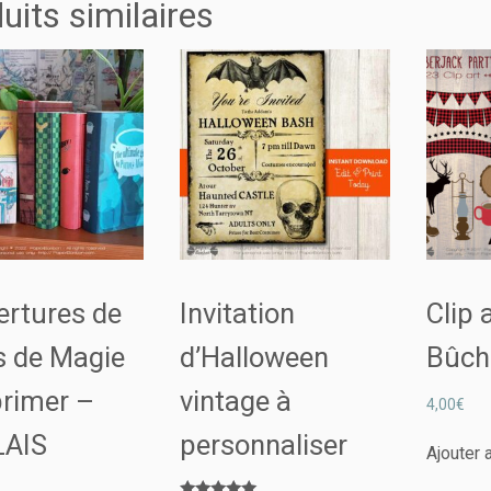
uits similaires
ertures de
Invitation
Clip
s de Magie
d’Halloween
Bûch
primer –
vintage à
4,00
€
AIS
personnaliser
Ajouter 