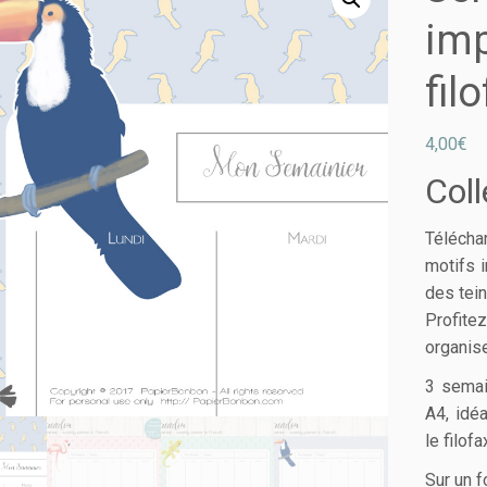
imp
fil
4,00
€
Col
Télécha
motifs i
des tei
Profite
organise
3 semai
A4, idé
le filof
Sur un f