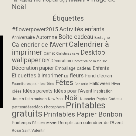
Thanksgiving
Noël
Étiquettes
Activités enfants
#flowerpower2015
Boîte cadeau
Automne
Anniversaire
Bretagne
Calendrier à
Calendrier de l'Avent
imprimer
Desktop
Carnet
Christmas cake
wallpaper
DIY
Décoration
Décoration de la maison
Décoration papier
Enfants
Emballage cadeau
fleurs
Etiquettes à imprimer
Fond d'écran
Eté
Fêtes
Halloween
Hiver
Fournitures pour les fêtes
Geekerie
Idées parents
Idées pour l'Avent
Inspiration
idées
Noël
Jouets faits maison
Papier Cadeau
New York
Nuancier
Printables
petitesidéesdéco
Photophore
gratuits
Printables Papier Bonbon
Remplir son calendrier de l'Avent
Printemps
Pâques
Recette
Rose
Saint Valentin