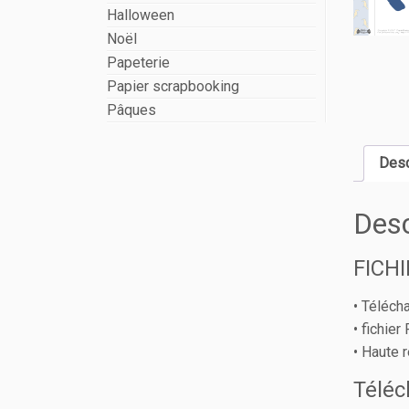
Halloween
Noël
Papeterie
Papier scrapbooking
Pâques
Desc
Desc
FICHI
• Téléch
• fichie
• Haute 
Télé