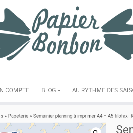
N COMPTE
BLOG
AU RYTHME DES SAI
es
»
Papeterie
»
Semainier planning à imprimer A4 – A5 filofax- K
Sem