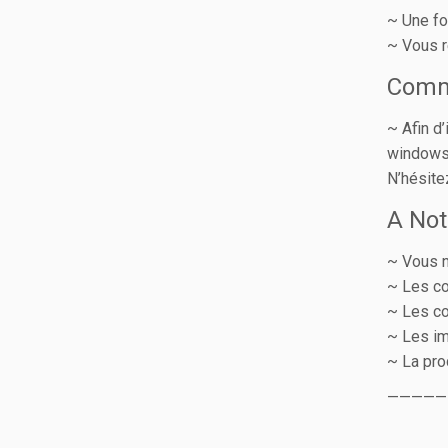
~ Une fo
~ Vous r
Comm
~ Afin d
windows,
N’hésite
A Not
~ Vous n
~ Les co
~ Les co
~ Les im
~ La pro
—————