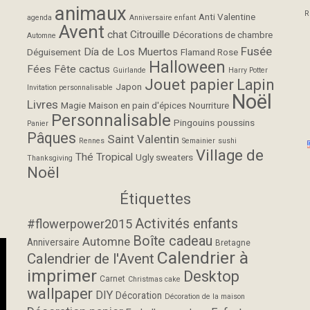
animaux
R
Anti Valentine
agenda
Anniversaire enfant
Avent
chat
Citrouille
Décorations de chambre
Automne
Fusée
Día de Los Muertos
Déguisement
Flamand Rose
Halloween
Fées
Fête cactus
Guirlande
Harry Potter
Jouet papier
Lapin
Japon
Invitation personnalisable
Noël
Livres
Magie
Maison en pain d'épices
Nourriture
Personnalisable
Pingouins
poussins
Panier
Pâques
Saint Valentin
Rennes
Semainier
sushi
Village de
Thé
Tropical
Ugly sweaters
Thanksgiving
Noël
Étiquettes
Activités enfants
#flowerpower2015
Boîte cadeau
Automne
Anniversaire
Bretagne
Calendrier à
Calendrier de l'Avent
imprimer
Desktop
Carnet
Christmas cake
wallpaper
DIY
Décoration
Décoration de la maison