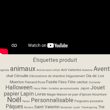
Étiquettes produit
animaux
Avent
Anti Valentine
agenda
Anniversaire enfant
Automne
chat
Citrouille
Día de Los
Décorations de chambre
Déguisement
Fusée
Muertos
Fées
Fête cactus
Flamand Rose
Guirlande
Halloween
Jouet
Japon
Harry Potter
Invitation personnalisable
papier
Lapin
Livres
Magie
Maison en pain d'épices
Nourriture
Noël
Personnalisable
Pingouins
poussins
Panier
Pâques
Saint Valentin
Thé
Rennes
Semainier
sushi
Thanksgiving