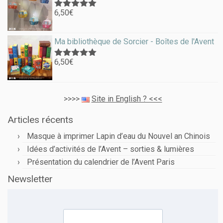
6,50
€
Note
5.00
sur 5
Ma bibliothèque de Sorcier - Boîtes de l'Avent
6,50
€
Note
5.00
sur 5
>>>>
Site in English ? <<<
Articles récents
Masque à imprimer Lapin d’eau du Nouvel an Chinois
Idées d’activités de l’Avent – sorties & lumières
Présentation du calendrier de l’Avent Paris
Newsletter