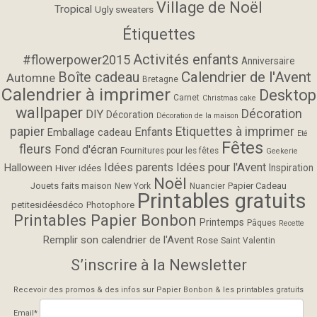
Village de Noël
Tropical
Ugly sweaters
Étiquettes
Activités enfants
#flowerpower2015
Anniversaire
Calendrier de l'Avent
Boîte cadeau
Automne
Bretagne
Calendrier à imprimer
Desktop
Carnet
Christmas cake
wallpaper
Décoration
DIY
Décoration
Décoration de la maison
papier
Etiquettes à imprimer
Enfants
Emballage cadeau
Eté
Fêtes
fleurs
Fond d'écran
Fournitures pour les fêtes
Geekerie
Idées parents
Idées pour l'Avent
Halloween
Inspiration
Hiver
idées
Noël
Jouets faits maison
Papier Cadeau
New York
Nuancier
Printables gratuits
petitesidéesdéco
Photophore
Printables Papier Bonbon
Printemps
Pâques
Recette
Remplir son calendrier de l'Avent
Rose
Saint Valentin
S’inscrire à la Newsletter
Recevoir des promos & des infos sur Papier Bonbon & les printables gratuits
Email*