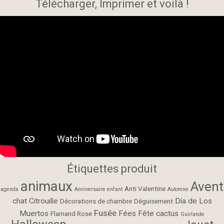
Télécharger, Imprimer et voilà !
Étiquettes produit
animaux
Avent
Anti Valentine
agenda
Anniversaire enfant
Automne
chat
Citrouille
Día de Los
Décorations de chambre
Déguisement
Fusée
Muertos
Fées
Fête cactus
Flamand Rose
Guirlande