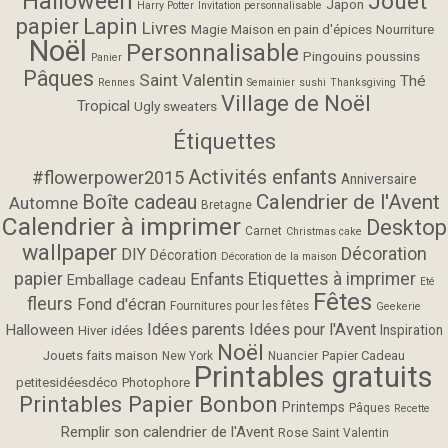
Halloween
Jouet
Japon
Harry Potter
Invitation personnalisable
papier
Lapin
Livres
Magie
Maison en pain d'épices
Nourriture
Noël
Personnalisable
Pingouins
poussins
Panier
Pâques
Saint Valentin
Thé
Rennes
Semainier
sushi
Thanksgiving
Village de Noël
Tropical
Ugly sweaters
Étiquettes
Activités enfants
#flowerpower2015
Anniversaire
Calendrier de l'Avent
Boîte cadeau
Automne
Bretagne
Calendrier à imprimer
Desktop
Carnet
Christmas cake
wallpaper
Décoration
DIY
Décoration
Décoration de la maison
papier
Etiquettes à imprimer
Enfants
Emballage cadeau
Eté
Fêtes
fleurs
Fond d'écran
Fournitures pour les fêtes
Geekerie
Idées parents
Idées pour l'Avent
Halloween
Inspiration
Hiver
idées
Noël
Jouets faits maison
Papier Cadeau
New York
Nuancier
Printables gratuits
petitesidéesdéco
Photophore
Printables Papier Bonbon
Printemps
Pâques
Recette
Remplir son calendrier de l'Avent
Rose
Saint Valentin