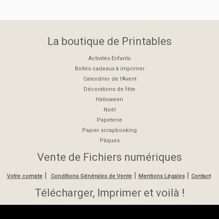
La boutique de Printables
Activités Enfants
Boîtes cadeaux à imprimer
Calendrier de l'Avent
Décorations de fête
Halloween
Noël
Papeterie
Papier scrapbooking
Pâques
Vente de Fichiers numériques
|
|
|
Votre compte
Conditions Générales de Vente
Mentions Légales
Contact
Télécharger, Imprimer et voilà !