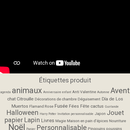
Étiquettes produit
animaux
Avent
Anti Valentine
agenda
Anniversaire enfant
Automne
chat
Citrouille
Día de Los
Décorations de chambre
Déguisement
Fusée
Muertos
Fées
Fête cactus
Flamand Rose
Guirlande
Halloween
Jouet
Japon
Harry Potter
Invitation personnalisable
papier
Lapin
Livres
Magie
Maison en pain d'épices
Nourriture
Noël
Personnalisable
Pingouins
poussins
Panier