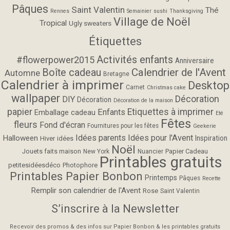
Pâques
Saint Valentin
Thé
Rennes
Semainier
sushi
Thanksgiving
Village de Noël
Tropical
Ugly sweaters
Étiquettes
Activités enfants
#flowerpower2015
Anniversaire
Calendrier de l'Avent
Boîte cadeau
Automne
Bretagne
Calendrier à imprimer
Desktop
Carnet
Christmas cake
wallpaper
Décoration
DIY
Décoration
Décoration de la maison
papier
Etiquettes à imprimer
Enfants
Emballage cadeau
Eté
Fêtes
fleurs
Fond d'écran
Fournitures pour les fêtes
Geekerie
Idées parents
Idées pour l'Avent
Halloween
Inspiration
Hiver
idées
Noël
Jouets faits maison
Papier Cadeau
New York
Nuancier
Printables gratuits
petitesidéesdéco
Photophore
Printables Papier Bonbon
Printemps
Pâques
Recette
Remplir son calendrier de l'Avent
Rose
Saint Valentin
S’inscrire à la Newsletter
Recevoir des promos & des infos sur Papier Bonbon & les printables gratuits