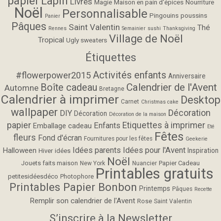
papier
Lapin
Livres
Magie
Maison en pain d'épices
Nourriture
Noël
Personnalisable
Pingouins
poussins
Panier
Pâques
Saint Valentin
Thé
Rennes
Semainier
sushi
Thanksgiving
Village de Noël
Tropical
Ugly sweaters
Étiquettes
Activités enfants
#flowerpower2015
Anniversaire
Calendrier de l'Avent
Boîte cadeau
Automne
Bretagne
Calendrier à imprimer
Desktop
Carnet
Christmas cake
wallpaper
Décoration
DIY
Décoration
Décoration de la maison
papier
Etiquettes à imprimer
Enfants
Emballage cadeau
Eté
Fêtes
fleurs
Fond d'écran
Fournitures pour les fêtes
Geekerie
Idées parents
Idées pour l'Avent
Halloween
Inspiration
Hiver
idées
Noël
Jouets faits maison
Papier Cadeau
New York
Nuancier
Printables gratuits
petitesidéesdéco
Photophore
Printables Papier Bonbon
Printemps
Pâques
Recette
Remplir son calendrier de l'Avent
Rose
Saint Valentin
S’inscrire à la Newsletter