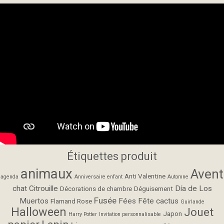
Étiquettes produit
animaux
Avent
Anti Valentine
agenda
Anniversaire enfant
Automne
chat
Citrouille
Día de Los
Décorations de chambre
Déguisement
Fusée
Muertos
Fées
Fête cactus
Flamand Rose
Guirlande
Halloween
Jouet
Japon
Harry Potter
Invitation personnalisable