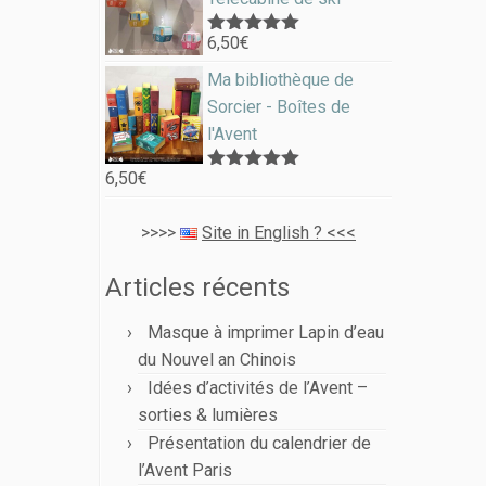
6,50
€
Note
5.00
sur 5
Ma bibliothèque de
Sorcier - Boîtes de
l'Avent
6,50
€
Note
5.00
sur 5
>>>>
Site in English ? <<<
Articles récents
Masque à imprimer Lapin d’eau
du Nouvel an Chinois
Idées d’activités de l’Avent –
sorties & lumières
Présentation du calendrier de
l’Avent Paris