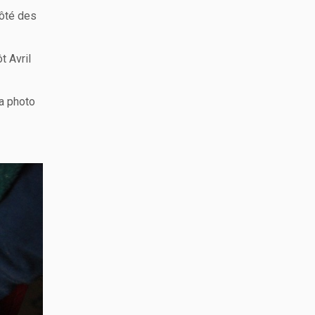
côté des
t Avril
la photo