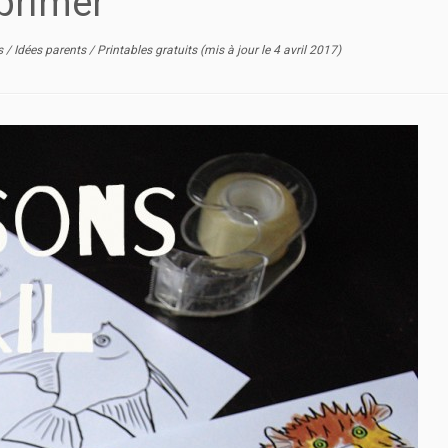
mprimer
ts
/
Idées parents
/
Printables gratuits
(mis à jour le
4 avril 2017
)