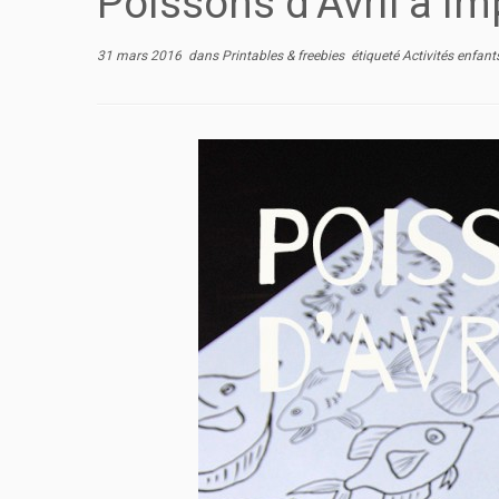
Poissons d’Avril à i
31 mars 2016
dans
Printables & freebies
étiqueté
Activités enfan