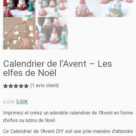
Calendrier de l’Avent – Les
elfes de Noël
(
1
avis client)
Noté
1
5.00
sur 5
6,50
€
5,50
€
basé sur
notation
client
Imprimez et créez un adorable calendrier de l’Avent en forme
d’elfes ou lutins de Noël
Ce Calendrier de l’Avent DIY est une jolie manière d’attendre