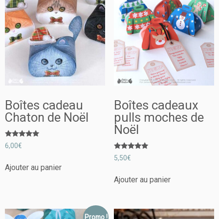
Boîtes cadeau
Boîtes cadeaux
Chaton de Noël
pulls moches de
Noël
Note
6,00
€
5.00
Note
sur 5
5,50
€
5.00
Ajouter au panier
sur 5
Ajouter au panier
Promo !