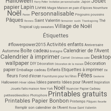
Halloween
Jouet
Japon
Harry Potter
Invitation personnalisable
papier
Lapin
Livres
Magie
Maison en pain d'épices
Nourriture
Noël
Personnalisable
Pingouins
poussins
Panier
Pâques
Saint Valentin
Thé
Rennes
Semainier
sushi
Thanksgiving
Village de Noël
Tropical
Ugly sweaters
Étiquettes
Activités enfants
#flowerpower2015
Anniversaire
Calendrier de l'Avent
Boîte cadeau
Automne
Bretagne
Calendrier à imprimer
Desktop
Carnet
Christmas cake
wallpaper
Décoration
DIY
Décoration
Décoration de la maison
papier
Etiquettes à imprimer
Enfants
Emballage cadeau
Eté
Fêtes
fleurs
Fond d'écran
Fournitures pour les fêtes
Geekerie
Idées parents
Idées pour l'Avent
Halloween
Inspiration
Hiver
idées
Noël
Jouets faits maison
Papier Cadeau
New York
Nuancier
Printables gratuits
petitesidéesdéco
Photophore
Printables Papier Bonbon
Printemps
Pâques
Recette
Remplir son calendrier de l'Avent
Rose
Saint Valentin