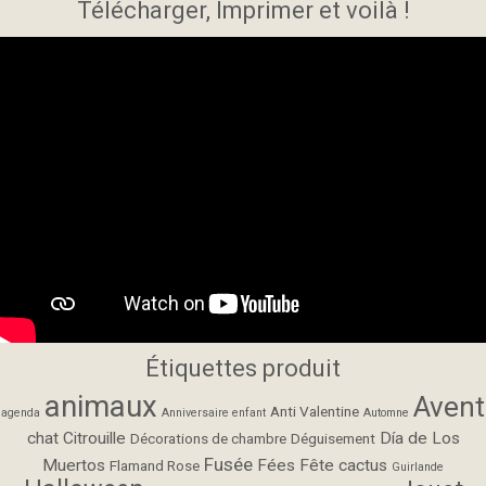
Télécharger, Imprimer et voilà !
Étiquettes produit
animaux
Avent
Anti Valentine
agenda
Anniversaire enfant
Automne
chat
Citrouille
Día de Los
Décorations de chambre
Déguisement
Fusée
Muertos
Fées
Fête cactus
Flamand Rose
Guirlande