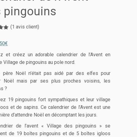
 pingouins
(
1
avis client)
é
5.00
 5
,50
€
sur
z et créez un adorable calendrier de l’Avent en
 Village de pingouins au pole nord.
e père Noël n’était pas aidé par des elfes pour
r Noël mais par ses plus proches voisins, les
ns ?
ez 19 pingouins fort sympathiques et leur village
gloos et de sapins. Ce calendrier de l’Avent est une
nière d’attendre Noël en décomptant les jours.
ndrier de l’avent « Village des pingouins » se
nt de 19 boîtes pingouins et de 5 boîtes igloos