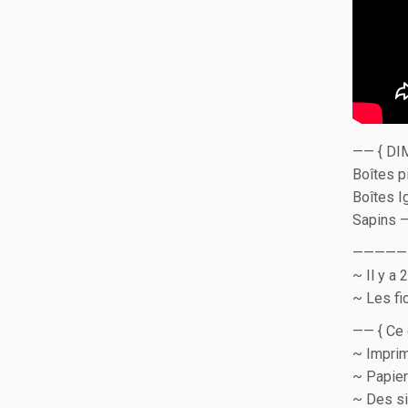
—— { DI
Boîtes p
Boîtes I
Sapins –
——————
~ Il y a 
~ Les fi
—— { Ce
~ Imprim
~ Papier 
~ Des s