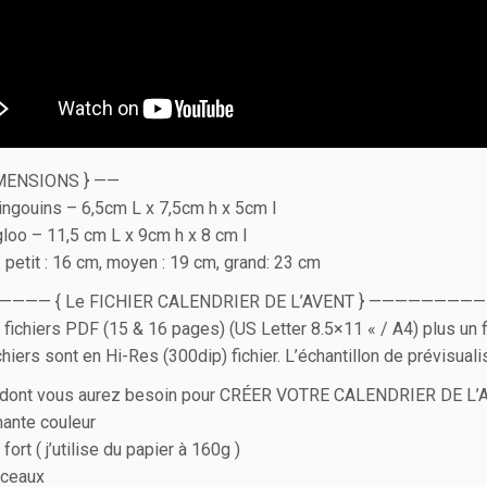
MENSIONS } ——
ingouins – 6,5cm L x 7,5cm h x 5cm l
gloo – 11,5 cm L x 9cm h x 8 cm l
 petit : 16 cm, moyen : 19 cm, grand: 23 cm
——— { Le FICHIER CALENDRIER DE L’AVENT } —————————
2 fichiers PDF (15 & 16 pages) (US Letter 8.5×11 « / A4) plus un f
chiers sont en Hi-Res (300dip) fichier. L’échantillon de prévisual
 dont vous aurez besoin pour CRÉER VOTRE CALENDRIER DE L’
ante couleur
fort ( j’utilise du papier à 160g )
iceaux