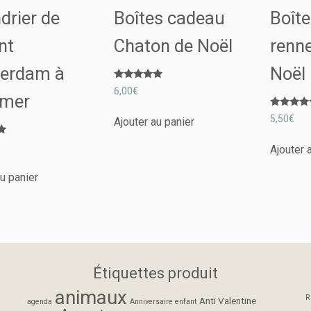
drier de
Boîtes cadeau
Boît
nt
Chaton de Noël
renne
erdam à
Noël
Note
6,00
€
imer
5.00
sur 5
Note
5,50
€
Ajouter au panier
5.00
sur 5
Ajouter 
au panier
Étiquettes produit
animaux
R
Anti Valentine
agenda
Anniversaire enfant