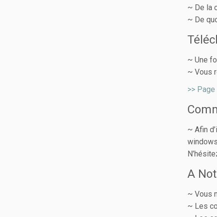
~ De la 
~ De quo
Télé
~ Une fo
~ Vous r
>> Page 
Comm
~ Afin d
windows,
N’hésite
A Not
~ Vous n
~ Les co