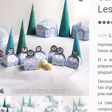
Les
Not
1
sur
6,50
€
5
basé 
notation
client
Imprime
forme de
Et si l
prépare
pingoui
Découvr
fait d’i
jolie ma
Le Cale
compose