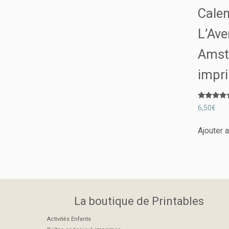
Calen
L’Ave
Amst
impr
Note
6,50
€
5.00
sur 5
Ajouter 
La boutique de Printables
Activités Enfants