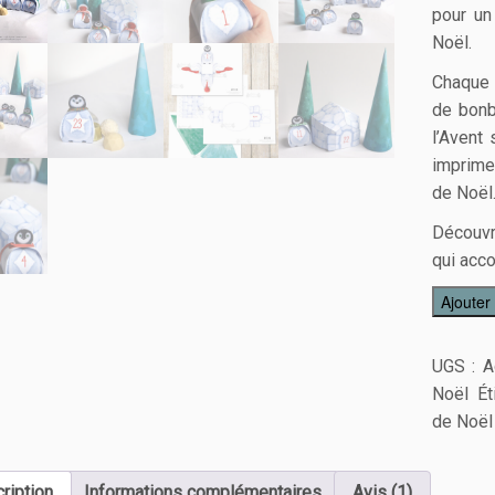
pour un
Noël.
Chaque 
de bonb
l’Avent
imprime
de Noël
Découvr
qui acco
Ajouter
UGS :
A
Noël
Ét
de Noël
ription
Informations complémentaires
Avis (1)