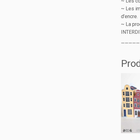
~ Les co
~ Les im
d’encre.
~ La pro
INTERDI
—————
Prod