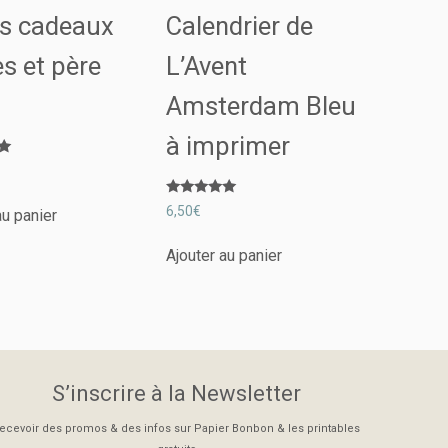
es cadeaux
Calendrier de
s et père
L’Avent
Amsterdam Bleu
à imprimer
Note
6,50
€
au panier
5.00
sur 5
Ajouter au panier
S’inscrire à la Newsletter
ecevoir des promos & des infos sur Papier Bonbon & les printables