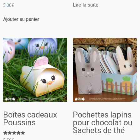
Note
Lire la suite
5,00
€
5.00
sur 5
Ajouter au panier
Boîtes cadeaux
Pochettes lapins
Poussins
pour chocolat ou
Sachets de thé
Note