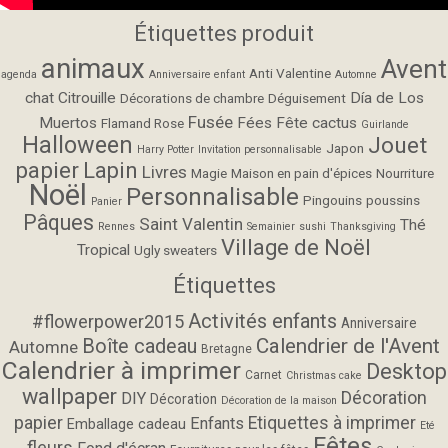
Étiquettes produit
animaux
Avent
Anti Valentine
agenda
Anniversaire enfant
Automne
chat
Citrouille
Día de Los
Décorations de chambre
Déguisement
Fusée
Muertos
Fées
Fête cactus
Flamand Rose
Guirlande
Halloween
Jouet
Japon
Harry Potter
Invitation personnalisable
papier
Lapin
Livres
Magie
Maison en pain d'épices
Nourriture
Noël
Personnalisable
Pingouins
poussins
Panier
Pâques
Saint Valentin
Thé
Rennes
Semainier
sushi
Thanksgiving
Village de Noël
Tropical
Ugly sweaters
Étiquettes
Activités enfants
#flowerpower2015
Anniversaire
Calendrier de l'Avent
Boîte cadeau
Automne
Bretagne
Calendrier à imprimer
Desktop
Carnet
Christmas cake
wallpaper
Décoration
DIY
Décoration
Décoration de la maison
papier
Etiquettes à imprimer
Enfants
Emballage cadeau
Eté
Fêtes
fleurs