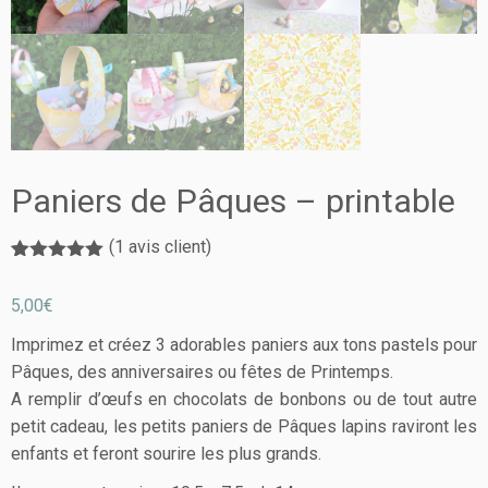
Paniers de Pâques – printable
(
1
avis client)
Noté
1
5.00
sur 5
5,00
€
basé sur
notation
client
Imprimez et créez 3 adorables paniers aux tons pastels pour
Pâques, des anniversaires ou fêtes de Printemps.
A remplir d’œufs en chocolats de bonbons ou de tout autre
petit cadeau, les petits paniers de Pâques lapins raviront les
enfants et feront sourire les plus grands.