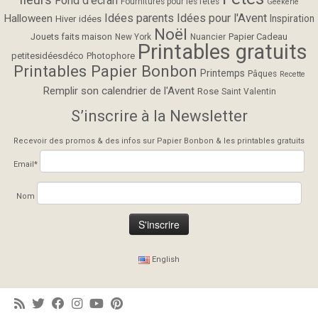
Fond d'écran
Fournitures pour les fêtes
Geekerie
Idées parents
Idées pour l'Avent
Halloween
Inspiration
Hiver
idées
Noël
Jouets faits maison
Papier Cadeau
New York
Nuancier
Printables gratuits
petitesidéesdéco
Photophore
Printables Papier Bonbon
Printemps
Pâques
Recette
Remplir son calendrier de l'Avent
Rose
Saint Valentin
S’inscrire à la Newsletter
Recevoir des promos & des infos sur Papier Bonbon & les printables gratuits
Email*
Nom
English