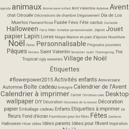
animaux
Avent
Anti Valentine
agenda
Anniversaire enfant
Automne
chat
Citrouille
Día de Los
Décorations de chambre
Déguisement
Fusée
Muertos
Fées
Fête cactus
Flamand Rose
Guirlande
Halloween
Jouet
Japon
Harry Potter
Invitation personnalisable
papier
Lapin
Livres
Magie
Maison en pain d'épices
Nourriture
Noël
Personnalisable
Pingouins
poussins
Panier
Pâques
Saint Valentin
Thé
Rennes
Semainier
sushi
Thanksgiving
Village de Noël
Tropical
Ugly sweaters
Étiquettes
Activités enfants
#flowerpower2015
Anniversaire
Calendrier de l'Avent
Boîte cadeau
Automne
Bretagne
Calendrier à imprimer
Desktop
Carnet
Christmas cake
wallpaper
Décoration
DIY
Décoration
Décoration de la maison
papier
Etiquettes à imprimer
Enfants
Emballage cadeau
Eté
Fêtes
fleurs
Fond d'écran
Fournitures pour les fêtes
Geekerie
Idées parents
Idées pour l'Avent
Halloween
Inspiration
Hiver
idées