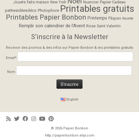
Noël
Jouets faits maison
Papier Cadeau
New York
Nuancier
Printables gratuits
petitesidéesdéco
Photophore
Printables Papier Bonbon
Printemps
Pâques
Recette
Remplir son calendrier de l'Avent
Rose
Saint Valentin
S’inscrire à la Newsletter
Recevoir des promos & des infos sur Papier Bonbon & les printables gratuits
Email*
Nom
English
· © 2026
Papier Bonbon
·
· http://papierbonbon.etsy.com ·