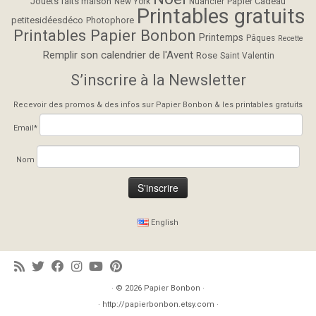
Jouets faits maison
Papier Cadeau
New York
Nuancier
Printables gratuits
petitesidéesdéco
Photophore
Printables Papier Bonbon
Printemps
Pâques
Recette
Remplir son calendrier de l'Avent
Rose
Saint Valentin
S’inscrire à la Newsletter
Recevoir des promos & des infos sur Papier Bonbon & les printables gratuits
Email*
Nom
English
· © 2026
Papier Bonbon
·
· http://papierbonbon.etsy.com ·