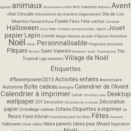
animaux
Avent
Anti Valentine
agenda
Anniversaire enfant
Automne
chat
Citrouille
Día de Los
Décorations de chambre
Déguisement
Fusée
Muertos
Fées
Fête cactus
Flamand Rose
Guirlande
Halloween
Jouet
Japon
Harry Potter
Invitation personnalisable
papier
Lapin
Livres
Magie
Maison en pain d'épices
Nourriture
Noël
Personnalisable
Pingouins
poussins
Panier
Pâques
Saint Valentin
Thé
Rennes
Semainier
sushi
Thanksgiving
Village de Noël
Tropical
Ugly sweaters
Étiquettes
Activités enfants
#flowerpower2015
Anniversaire
Calendrier de l'Avent
Boîte cadeau
Automne
Bretagne
Calendrier à imprimer
Desktop
Carnet
Christmas cake
wallpaper
Décoration
DIY
Décoration
Décoration de la maison
papier
Etiquettes à imprimer
Enfants
Emballage cadeau
Eté
Fêtes
fleurs
Fond d'écran
Fournitures pour les fêtes
Geekerie
Idées parents
Idées pour l'Avent
Halloween
Inspiration
Hiver
idées
Noël