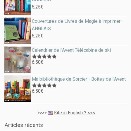
5,25
€
Couvertures de Livres de Magie à imprimer -
ANGLAIS
5,25
€
Calendrier de l'Avent Télécabine de ski
6,50
€
Note
5.00
sur 5
Ma bibliothèque de Sorcier - Boîtes de l'Avent
6,50
€
Note
5.00
sur 5
>>>>
Site in English ? <<<
Articles récents