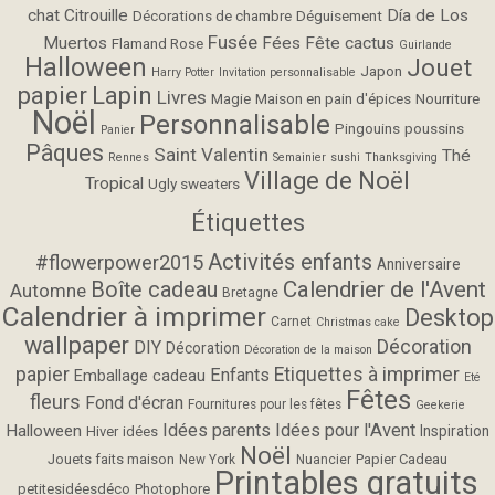
chat
Citrouille
Día de Los
Décorations de chambre
Déguisement
Fusée
Muertos
Fées
Fête cactus
Flamand Rose
Guirlande
Halloween
Jouet
Japon
Harry Potter
Invitation personnalisable
papier
Lapin
Livres
Magie
Maison en pain d'épices
Nourriture
Noël
Personnalisable
Pingouins
poussins
Panier
Pâques
Saint Valentin
Thé
Rennes
Semainier
sushi
Thanksgiving
Village de Noël
Tropical
Ugly sweaters
Étiquettes
Activités enfants
#flowerpower2015
Anniversaire
Calendrier de l'Avent
Boîte cadeau
Automne
Bretagne
Calendrier à imprimer
Desktop
Carnet
Christmas cake
wallpaper
Décoration
DIY
Décoration
Décoration de la maison
papier
Etiquettes à imprimer
Enfants
Emballage cadeau
Eté
Fêtes
fleurs
Fond d'écran
Fournitures pour les fêtes
Geekerie
Idées parents
Idées pour l'Avent
Halloween
Inspiration
Hiver
idées
Noël
Jouets faits maison
Papier Cadeau
New York
Nuancier
Printables gratuits
petitesidéesdéco
Photophore