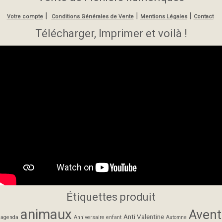
|
|
|
Votre compte
Conditions Générales de Vente
Mentions Légales
Contact
Télécharger, Imprimer et voilà !
Étiquettes produit
animaux
Avent
Anti Valentine
agenda
Anniversaire enfant
Automne