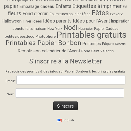
papier
Etiquettes à imprimer
Enfants
Emballage cadeau
Eté
Fêtes
fleurs
Fond d'écran
Fournitures pour les fêtes
Geekerie
Idées parents
Idées pour l'Avent
Halloween
Inspiration
Hiver
idées
Noël
Jouets faits maison
Papier Cadeau
New York
Nuancier
Printables gratuits
petitesidéesdéco
Photophore
Printables Papier Bonbon
Printemps
Pâques
Recette
Remplir son calendrier de l'Avent
Rose
Saint Valentin
S’inscrire à la Newsletter
Recevoir des promos & des infos sur Papier Bonbon & les printables gratuits
Email*
Nom
English