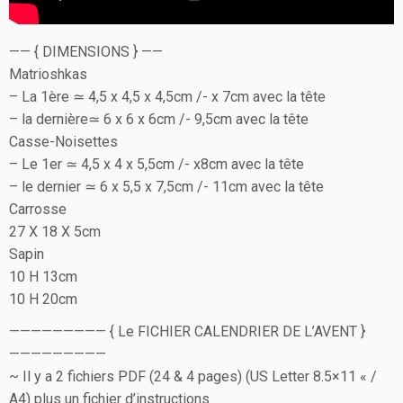
—— { DIMENSIONS } ——
Matrioshkas
– La 1ère ≃ 4,5 x 4,5 x 4,5cm /- x 7cm avec la tête
– la dernière≃ 6 x 6 x 6cm /- 9,5cm avec la tête
Casse-Noisettes
– Le 1er ≃ 4,5 x 4 x 5,5cm /- x8cm avec la tête
– le dernier ≃ 6 x 5,5 x 7,5cm /- 11cm avec la tête
Carrosse
27 X 18 X 5cm
Sapin
10 H 13cm
10 H 20cm
————————— { Le FICHIER CALENDRIER DE L’AVENT }
—————————
~ Il y a 2 fichiers PDF (24 & 4 pages) (US Letter 8.5×11 « /
A4) plus un fichier d’instructions