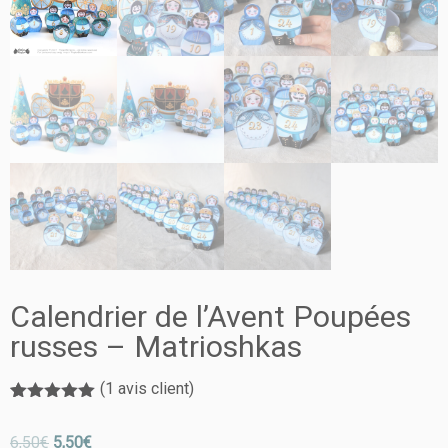
Calendrier de l’Avent Poupées
russes – Matrioshkas
(
1
avis client)
Noté
1
5.00
sur 5
6,50
€
5,50
€
basé sur