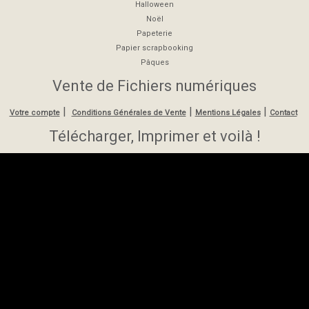
Halloween
Noël
Papeterie
Papier scrapbooking
Pâques
Vente de Fichiers numériques
|
|
|
Votre compte
Conditions Générales de Vente
Mentions Légales
Contact
Télécharger, Imprimer et voilà !