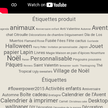
Étiquettes produit
animaux
Avent
Anti Valentine
agenda
Anniversaire enfant
Automne
chat
Citrouille
Día de Los
Décorations de chambre
Déguisement
Fusée
Muertos
Fées
Fête cactus
Flamand Rose
Guirlande
Halloween
Jouet
Japon
Harry Potter
Invitation personnalisable
papier
Lapin
Livres
Magie
Maison en pain d'épices
Nourriture
Noël
Personnalisable
Pingouins
poussins
Panier
Pâques
Saint Valentin
Thé
Rennes
Semainier
sushi
Thanksgiving
Village de Noël
Tropical
Ugly sweaters
Étiquettes
Activités enfants
#flowerpower2015
Anniversaire
Calendrier de l'Avent
Boîte cadeau
Automne
Bretagne
Calendrier à imprimer
Desktop
Carnet
Christmas cake
wallpaper
Décoration
DIY
Décoration
Décoration de la maison