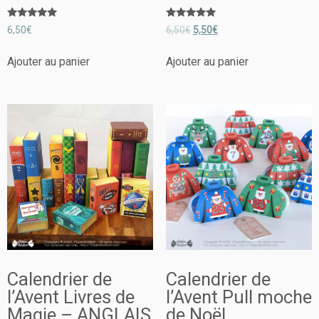
Note
Note
6,50
€
6,50
€
5,50
€
5.00
5.00
sur 5
sur 5
Ajouter au panier
Ajouter au panier
Calendrier de
Calendrier de
l’Avent Livres de
l’Avent Pull moche
Magie – ANGLAIS
de Noël