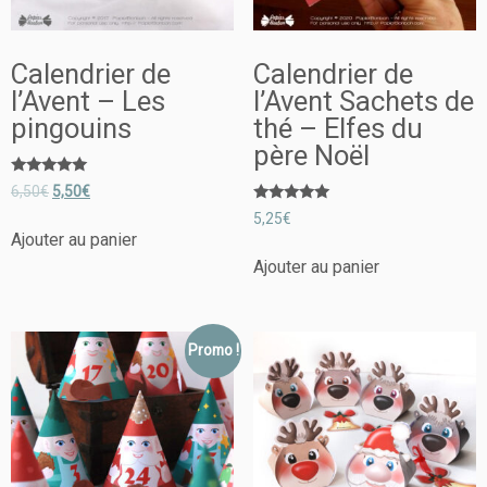
Calendrier de
Calendrier de
l’Avent – Les
l’Avent Sachets de
pingouins
thé – Elfes du
père Noël
Note
6,50
€
5,50
€
5.00
Note
sur 5
5,25
€
5.00
Ajouter au panier
sur 5
Ajouter au panier
Promo !