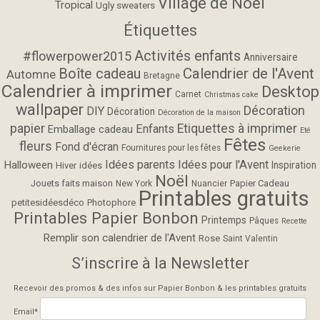
Village de Noël
Tropical
Ugly sweaters
Étiquettes
Activités enfants
#flowerpower2015
Anniversaire
Calendrier de l'Avent
Boîte cadeau
Automne
Bretagne
Calendrier à imprimer
Desktop
Carnet
Christmas cake
wallpaper
Décoration
DIY
Décoration
Décoration de la maison
papier
Etiquettes à imprimer
Enfants
Emballage cadeau
Eté
Fêtes
fleurs
Fond d'écran
Fournitures pour les fêtes
Geekerie
Idées parents
Idées pour l'Avent
Halloween
Inspiration
Hiver
idées
Noël
Jouets faits maison
Papier Cadeau
New York
Nuancier
Printables gratuits
petitesidéesdéco
Photophore
Printables Papier Bonbon
Printemps
Pâques
Recette
Remplir son calendrier de l'Avent
Rose
Saint Valentin
S’inscrire à la Newsletter
Recevoir des promos & des infos sur Papier Bonbon & les printables gratuits
Email*