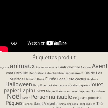
Étiquettes produit
animaux
Avent
Anti Valentine
agenda
Anniversaire enfant
Automne
chat
Citrouille
Día de Los
Décorations de chambre
Déguisement
Fusée
Muertos
Fées
Fête cactus
Flamand Rose
Guirlande
Halloween
Jouet
Japon
Harry Potter
Invitation personnalisable
papier
Lapin
Livres
Magie
Maison en pain d'épices
Nourriture
Noël
Personnalisable
Pingouins
poussins
Panier
Pâques
Saint Valentin
Thé
Rennes
Semainier
sushi
Thanksgiving