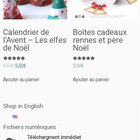
Calendrier de
Boîtes cadeaux
l’Avent – Les elfes
rennes et père
de Noël
Noël
Note
Note
6,50
€
5,50
€
5,50
€
5.00
5.00
sur 5
sur 5
Ajouter au panier
Ajouter au panier
Shop in English
Fichiers numériques
Téléchargment immédiat