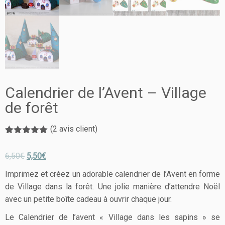
Calendrier de l’Avent – Village
de forêt
(
2
avis client)
Noté
2
5.00
sur 5
6,50
€
5,50
€
basé sur
notations
client
Imprimez et créez un adorable calendrier de l’Avent en forme
de Village dans la forêt. Une jolie manière d’attendre Noël
avec un petite boîte cadeau à ouvrir chaque jour.
Le Calendrier de l’avent « Village dans les sapins » se