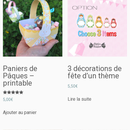
Paniers de
3 décorations de
Pâques –
fête d’un thème
printable
5,50
€
Note
Lire la suite
5,00
€
5.00
sur 5
Ajouter au panier