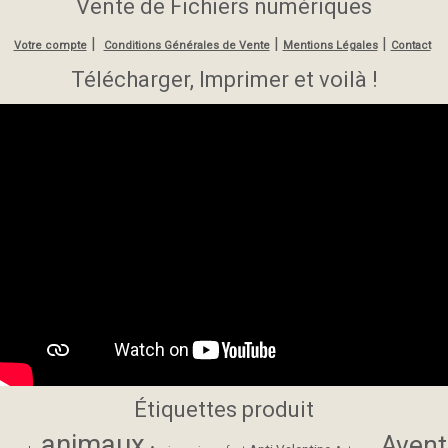
Vente de Fichiers numériques
|
|
|
Votre compte
Conditions Générales de Vente
Mentions Légales
Contact
Télécharger, Imprimer et voilà !
Étiquettes produit
animaux
Avent