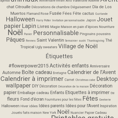
Anti Valentine
agenda
Anniversaire enfant
Automne
chat
Citrouille
Día de Los
Décorations de chambre
Déguisement
Fusée
Muertos
Fées
Fête cactus
Flamand Rose
Guirlande
Halloween
Jouet
Japon
Harry Potter
Invitation personnalisable
papier
Lapin
Livres
Magie
Maison en pain d'épices
Nourriture
Noël
Personnalisable
Pingouins
poussins
Panier
Pâques
Saint Valentin
Thé
Rennes
Semainier
sushi
Thanksgiving
Village de Noël
Tropical
Ugly sweaters
Étiquettes
Activités enfants
#flowerpower2015
Anniversaire
Calendrier de l'Avent
Boîte cadeau
Automne
Bretagne
Calendrier à imprimer
Desktop
Carnet
Christmas cake
wallpaper
Décoration
DIY
Décoration
Décoration de la maison
papier
Etiquettes à imprimer
Enfants
Emballage cadeau
Eté
Fêtes
fleurs
Fond d'écran
Fournitures pour les fêtes
Geekerie
Idées parents
Idées pour l'Avent
Halloween
Inspiration
Hiver
idées
Noël
Jouets faits maison
Papier Cadeau
New York
Nuancier