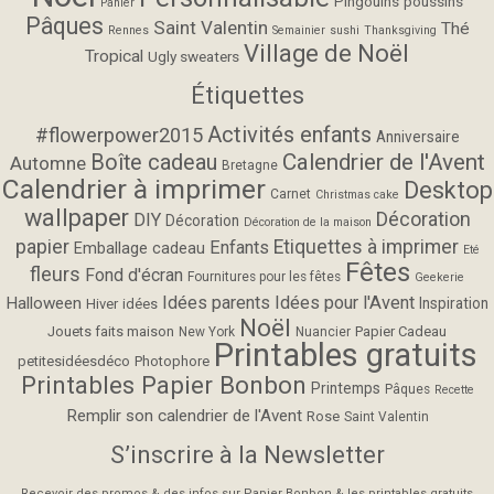
Pingouins
poussins
Panier
Pâques
Saint Valentin
Thé
Rennes
Semainier
sushi
Thanksgiving
Village de Noël
Tropical
Ugly sweaters
Étiquettes
Activités enfants
#flowerpower2015
Anniversaire
Calendrier de l'Avent
Boîte cadeau
Automne
Bretagne
Calendrier à imprimer
Desktop
Carnet
Christmas cake
wallpaper
Décoration
DIY
Décoration
Décoration de la maison
papier
Etiquettes à imprimer
Enfants
Emballage cadeau
Eté
Fêtes
fleurs
Fond d'écran
Fournitures pour les fêtes
Geekerie
Idées parents
Idées pour l'Avent
Halloween
Inspiration
Hiver
idées
Noël
Jouets faits maison
Papier Cadeau
New York
Nuancier
Printables gratuits
petitesidéesdéco
Photophore
Printables Papier Bonbon
Printemps
Pâques
Recette
Remplir son calendrier de l'Avent
Rose
Saint Valentin
S’inscrire à la Newsletter
Recevoir des promos & des infos sur Papier Bonbon & les printables gratuits