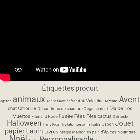
Étiquettes produit
animaux
Avent
Anti Valentine
agenda
Anniversaire enfant
Automne
chat
Citrouille
Día de Los
Décorations de chambre
Déguisement
Fusée
Muertos
Fées
Fête cactus
Flamand Rose
Guirlande
Halloween
Jouet
Japon
Harry Potter
Invitation personnalisable
papier
Lapin
Livres
Magie
Maison en pain d'épices
Nourriture
Noël
Personnalisable