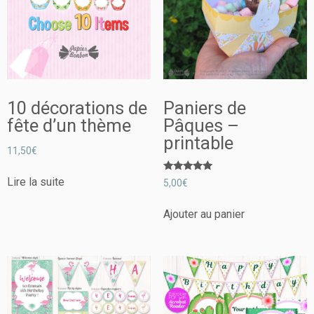
10 décorations de
Paniers de
fête d’un thème
Pâques –
printable
11,50
€
Note
Lire la suite
5,00
€
5.00
sur 5
Ajouter au panier