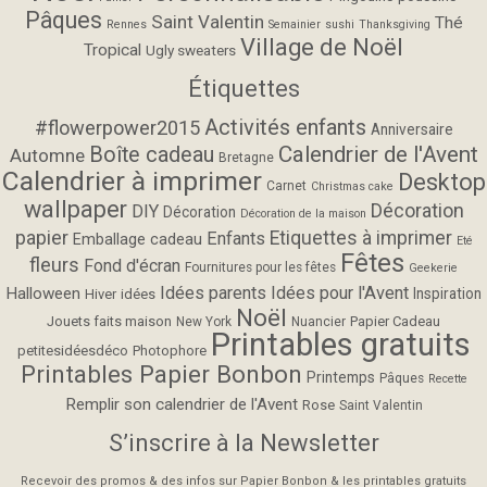
Pâques
Saint Valentin
Thé
Rennes
Semainier
sushi
Thanksgiving
Village de Noël
Tropical
Ugly sweaters
Étiquettes
Activités enfants
#flowerpower2015
Anniversaire
Calendrier de l'Avent
Boîte cadeau
Automne
Bretagne
Calendrier à imprimer
Desktop
Carnet
Christmas cake
wallpaper
Décoration
DIY
Décoration
Décoration de la maison
papier
Etiquettes à imprimer
Enfants
Emballage cadeau
Eté
Fêtes
fleurs
Fond d'écran
Fournitures pour les fêtes
Geekerie
Idées parents
Idées pour l'Avent
Halloween
Inspiration
Hiver
idées
Noël
Jouets faits maison
Papier Cadeau
New York
Nuancier
Printables gratuits
petitesidéesdéco
Photophore
Printables Papier Bonbon
Printemps
Pâques
Recette
Remplir son calendrier de l'Avent
Rose
Saint Valentin
S’inscrire à la Newsletter
Recevoir des promos & des infos sur Papier Bonbon & les printables gratuits