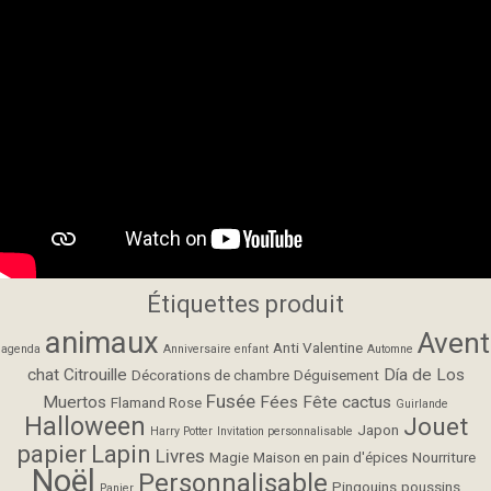
Étiquettes produit
animaux
Avent
Anti Valentine
agenda
Anniversaire enfant
Automne
chat
Citrouille
Día de Los
Décorations de chambre
Déguisement
Fusée
Muertos
Fées
Fête cactus
Flamand Rose
Guirlande
Halloween
Jouet
Japon
Harry Potter
Invitation personnalisable
papier
Lapin
Livres
Magie
Maison en pain d'épices
Nourriture
Noël
Personnalisable
Pingouins
poussins
Panier