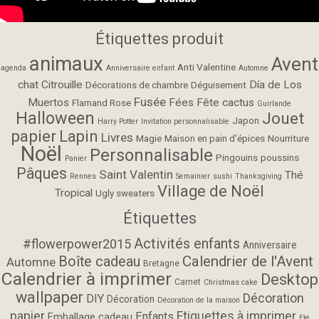
Étiquettes produit
animaux
Avent
Anti Valentine
agenda
Anniversaire enfant
Automne
chat
Citrouille
Día de Los
Décorations de chambre
Déguisement
Fusée
Muertos
Fées
Fête cactus
Flamand Rose
Guirlande
Halloween
Jouet
Japon
Harry Potter
Invitation personnalisable
papier
Lapin
Livres
Magie
Maison en pain d'épices
Nourriture
Noël
Personnalisable
Pingouins
poussins
Panier
Pâques
Saint Valentin
Thé
Rennes
Semainier
sushi
Thanksgiving
Village de Noël
Tropical
Ugly sweaters
Étiquettes
Activités enfants
#flowerpower2015
Anniversaire
Calendrier de l'Avent
Boîte cadeau
Automne
Bretagne
Calendrier à imprimer
Desktop
Carnet
Christmas cake
wallpaper
Décoration
DIY
Décoration
Décoration de la maison
papier
Etiquettes à imprimer
Enfants
Emballage cadeau
Eté