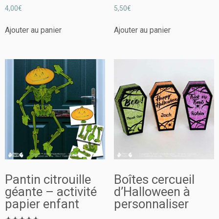
Note
Note
4,00
€
5,50
€
5.00
5.00
sur 5
sur 5
Ajouter au panier
Ajouter au panier
Pantin citrouille
Boîtes cercueil
géante – activité
d’Halloween à
papier enfant
personnaliser