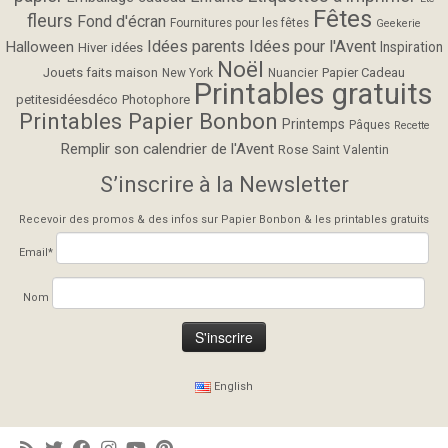
Fêtes
fleurs
Fond d'écran
Fournitures pour les fêtes
Geekerie
Idées parents
Idées pour l'Avent
Halloween
Inspiration
Hiver
idées
Noël
Jouets faits maison
Papier Cadeau
New York
Nuancier
Printables gratuits
petitesidéesdéco
Photophore
Printables Papier Bonbon
Printemps
Pâques
Recette
Remplir son calendrier de l'Avent
Rose
Saint Valentin
S’inscrire à la Newsletter
Recevoir des promos & des infos sur Papier Bonbon & les printables gratuits
Email*
Nom
English