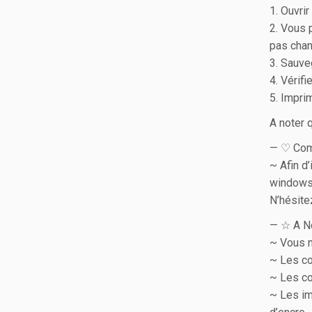
1. Ouvri
2. Vous 
pas chang
3. Sauv
4. Vérifi
5. Impri
A noter 
— ♡ Com
~ Afin d
windows,
N’hésite
— ☆ A N
~ Vous n
~ Les co
~ Les co
~ Les im