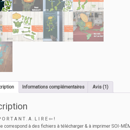
ription
Informations complémentaires
Avis (1)
ription
 O R T A N T . A . L I R E ⇦ !
cle correspond à des fichiers à télécharger & à imprimer SOI-M