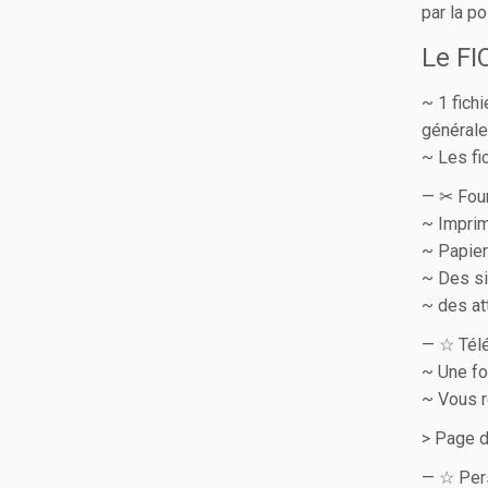
par la po
Le FI
~ 1 fich
général
~ Les fi
— ✂︎ Four
~ Imprim
~ Papier 
~ Des s
~ des at
— ☆ Tél
~ Une fo
~ Vous r
> Page d
— ☆ Pers