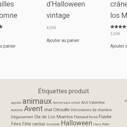
illes
d’Halloween
crâne
tomne
vintage
los 
4,00
€
Note
5,50
€
5.00
sur 5
Ajouter au panier
au panier
Ajouter 
Étiquettes produit
animaux
R
Anti Valentine
agenda
Anniversaire enfant
Avent
chat
Citrouille
Décorations de chambre
Automne
Fusée
Día de Los Muertos
Déguisement
Flamand Rose
Halloween
Fées
Fête cactus
Guirlande
Harry Potter