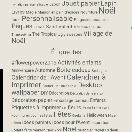
Jouet papier
Lapin
Japon
Invitation personnalisable
Noël
Livres
Magie
Maison en pain d'épices
Nourriture
Personnalisable
Pingouins
poussins
Panier
Pâques
Saint Valentin
Rennes
Semainier
sushi
Village de
Thé
Tropical
Ugly sweaters
Thanksgiving
Noël
Étiquettes
Activités enfants
#flowerpower2015
Boîte cadeau
Automne
Anniversaire
Bretagne
Calendrier à
Calendrier de l'Avent
imprimer
Desktop
Carnet
Christmas cake
wallpaper
DIY
Décoration
Décoration de la maison
Décoration papier
Enfants
Emballage cadeau
fleurs
Etiquettes à imprimer
Fond d'écran
Eté
Fêtes
Halloween
Hiver
Fournitures pour les fêtes
Geekerie
Idées parents
Idées pour l'Avent
Inspiration
idées
Noël
Jouets faits maison
Papier Cadeau
New York
Nuancier