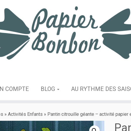
N COMPTE
BLOG
AU RYTHME DES SAI
es
»
Activités Enfants
»
Pantin citrouille géante – activité papier 
Pan