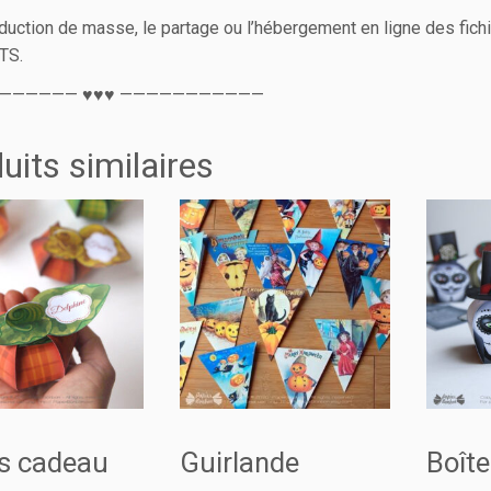
duction de masse, le partage ou l’hébergement en ligne des fichi
TS.
—————— ♥♥♥ ———————————
uits similaires
es cadeau
Guirlande
Boît