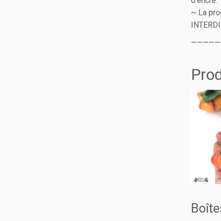
d’encre.
~ La pro
INTERDI
—————
Prod
Boît