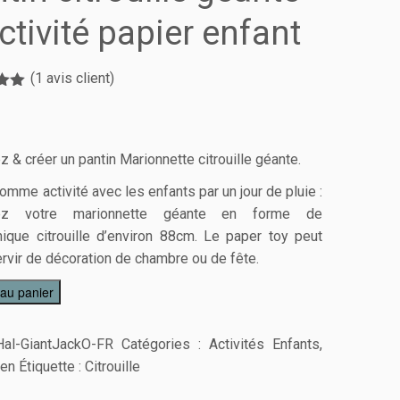
ctivité papier enfant
(
1
avis client)
é
5.00
 5
sur
 & créer un pantin Marionnette citrouille géante.
omme activité avec les enfants par un jour de pluie :
uez votre marionnette géante en forme de
ique citrouille d’environ 88cm. Le paper toy peut
ervir de décoration de chambre ou de fête.
 au panier
Hal-GiantJackO-FR
Catégories :
Activités Enfants
,
een
Étiquette :
Citrouille