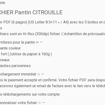
ste.
CHIER Pantin CITROUILLE
ier PDF (6 pages) (US Letter 8.5×11 « / A4) avec les 5 boîtes et de
es
chiers sont en Hi-Res (300dip) fichier. L’échantillon de prévisual
nitures pour le pantin ✂︎ —
ante couleur
fort ( j’utilise du papier à 160g )
iceaux
taches parisiennes
échargement immédiat ☆ —
is le paiement accepté et confirmé. Votre fichier PDF sera dispo
ecevrez également un email de facture avec le lien vers le télé
e téléchargements sur votre compte
onnaliser votre fichier ☆ —