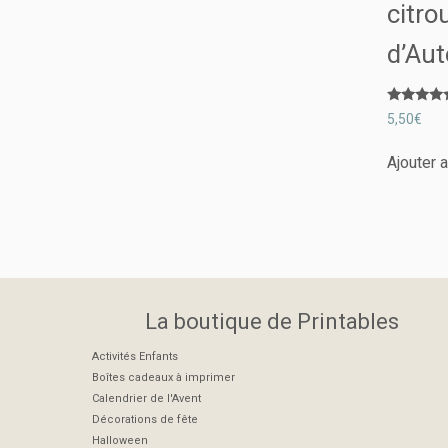
citrou
d’Au
Note
5,50
€
5.00
sur 5
Ajouter 
La boutique de Printables
Activités Enfants
Boîtes cadeaux à imprimer
Calendrier de l'Avent
Décorations de fête
Halloween