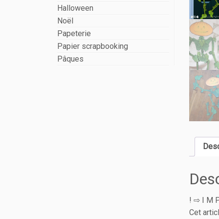
Halloween
Noël
Papeterie
Papier scrapbooking
Pâques
Desc
Desc
! ⇨ I M P
Cet arti