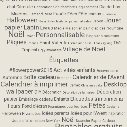
agenda
Anniversaire enfant
Automne
chat
Citrouille
Día de Los
Décorations de chambre
Déguisement
Fusée
Muertos
Fées
Fête cactus
Flamand Rose
Guirlande
Halloween
Jouet
Japon
Harry Potter
Invitation personnalisable
papier
Lapin
Livres
Magie
Maison en pain d'épices
Nourriture
Noël
Personnalisable
Pingouins
poussins
Panier
Pâques
Saint Valentin
Thé
Rennes
Semainier
sushi
Thanksgiving
Village de Noël
Tropical
Ugly sweaters
Étiquettes
Activités enfants
#flowerpower2015
Anniversaire
Calendrier de l'Avent
Boîte cadeau
Automne
Bretagne
Calendrier à imprimer
Desktop
Carnet
Christmas cake
wallpaper
Décoration
DIY
Décoration
Décoration de la maison
papier
Etiquettes à imprimer
Enfants
Emballage cadeau
Eté
Fêtes
fleurs
Fond d'écran
Fournitures pour les fêtes
Geekerie
Idées parents
Idées pour l'Avent
Halloween
Inspiration
Hiver
idées
Noël
Jouets faits maison
Papier Cadeau
New York
Nuancier
Printables gratuits