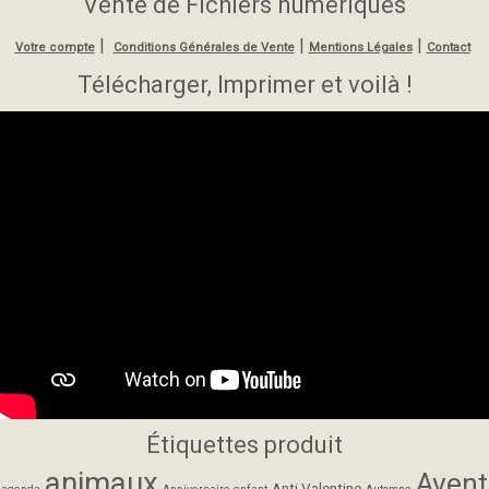
Vente de Fichiers numériques
|
|
|
Votre compte
Conditions Générales de Vente
Mentions Légales
Contact
Télécharger, Imprimer et voilà !
Étiquettes produit
animaux
Avent
Anti Valentine