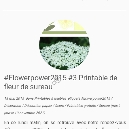
#Flowerpower2015 #3 Printable de
12
fleur de sureau
18 mai 2015
dans
Printables & freebies
étiqueté
#flowerpower2015
/
Décoration
/
Décoration papier
/
fleurs
/
Printables gratuits
/
Sureau
(mis à
jour le
10 novembre 2021
)
En ce lundi matin, on se retrouve avec notre rendez-vous